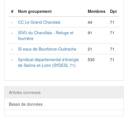
#
Nom groupement
Membres
Dpt
-
CC Le Grand Charolais
44
71
-
SIVU du Charollais - Refuge et
91
71
fourrière
-
SI eaux de Bourbince-Oudrache
21
71
-
Syndicat départemental d'énergie
530
71
de Saône-et-Loire (SYDESL 71)
Articles connexes
Bases de données