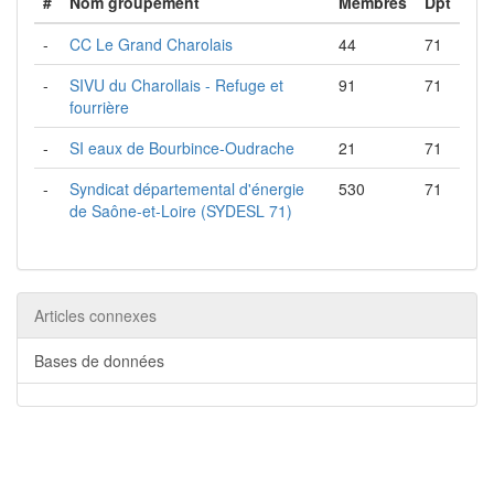
#
Nom groupement
Membres
Dpt
-
CC Le Grand Charolais
44
71
-
SIVU du Charollais - Refuge et
91
71
fourrière
-
SI eaux de Bourbince-Oudrache
21
71
-
Syndicat départemental d'énergie
530
71
de Saône-et-Loire (SYDESL 71)
Articles connexes
Bases de données