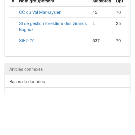
#
Nom groupement
Membres
Dpt
-
CC du Val Marnaysien
45
70
-
SI de gestion forestière des Grands
4
25
Bugnoz
-
SIED 70
537
70
Articles connexes
Bases de données