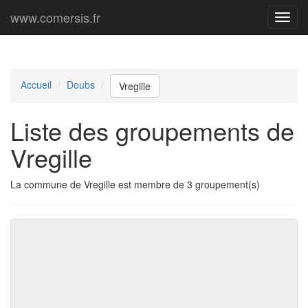
www.comersis.fr
Menu
princi
Accueil
Doubs
Vregille
Liste des groupements de
Vregille
La commune de Vregille est membre de 3 groupement(s)