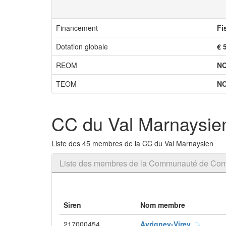
Financement
Fi
Dotation globale
€ 
REOM
N
TEOM
N
CC du Val Marnaysie
Liste des 45 membres de la CC du Val Marnaysien
Liste des membres de la Communauté de Co
Siren
Nom membre
217000454
Avrigney-Virey