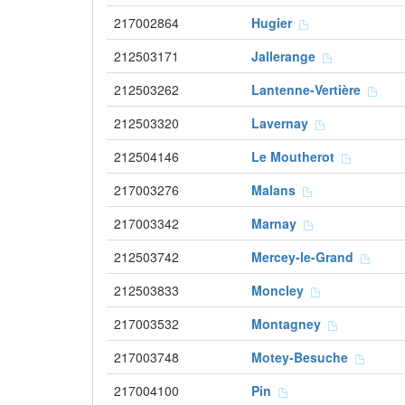
217002864
Hugier
212503171
Jallerange
212503262
Lantenne-Vertière
212503320
Lavernay
212504146
Le Moutherot
217003276
Malans
217003342
Marnay
212503742
Mercey-le-Grand
212503833
Moncley
217003532
Montagney
217003748
Motey-Besuche
217004100
Pin