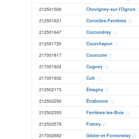
212501506
Chevigney-sur-l'Ognon
212501621
Corcelles-Ferrières
212501647
Corcondray
212501720
Courchapon
217001817
Courcuire
217001924
Cugney
217001932
Cult
212502173
Émagny
212502256
Étrabonne
212502355
Ferrières-les-Bois
212502579
Franey
217002682
Gézier-et-Fontenelay