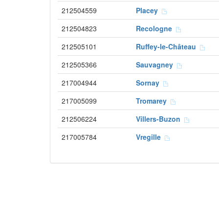
212504559
Placey
212504823
Recologne
212505101
Ruffey-le-Château
212505366
Sauvagney
217004944
Sornay
217005099
Tromarey
212506224
Villers-Buzon
217005784
Vregille