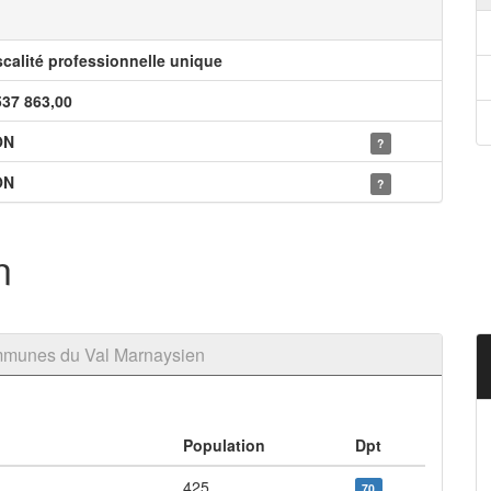
scalité professionnelle unique
537 863,00
ON
?
ON
?
n
mmunes du Val Marnaysien
Population
Dpt
425
70