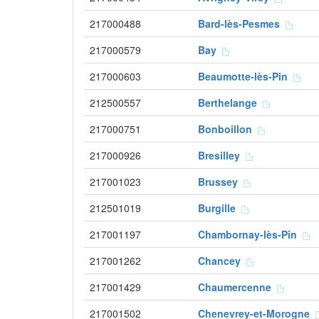
217000488
Bard-lès-Pesmes
217000579
Bay
217000603
Beaumotte-lès-Pin
212500557
Berthelange
217000751
Bonboillon
217000926
Bresilley
217001023
Brussey
212501019
Burgille
217001197
Chambornay-lès-Pin
217001262
Chancey
217001429
Chaumercenne
217001502
Chenevrey-et-Morogne