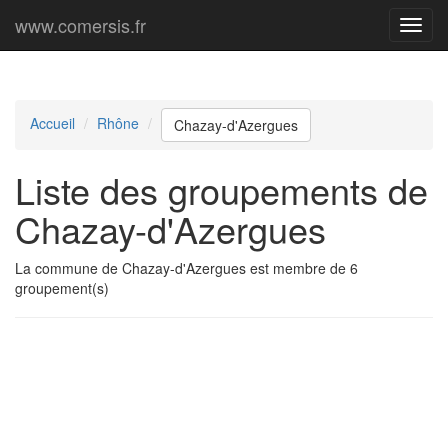
www.comersis.fr
Menu
princi
Accueil
Rhône
Chazay-d'Azergues
Liste des groupements de
Chazay-d'Azergues
La commune de Chazay-d'Azergues est membre de 6
groupement(s)