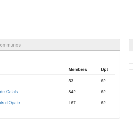
 communes
Membres
Dpt
53
62
de-Calais
842
62
ais d'Opale
167
62