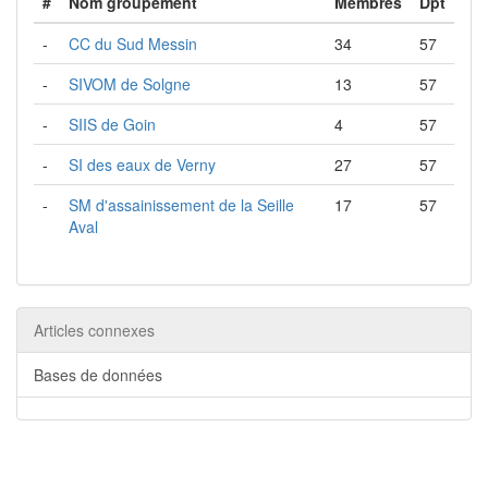
#
Nom groupement
Membres
Dpt
-
CC du Sud Messin
34
57
-
SIVOM de Solgne
13
57
-
SIIS de Goin
4
57
-
SI des eaux de Verny
27
57
-
SM d'assainissement de la Seille
17
57
Aval
Articles connexes
Bases de données