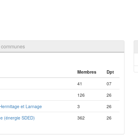
de communes
Membres
Dpt
41
07
126
26
-Hermitage et Larnage
3
26
me (énergie SDED)
362
26