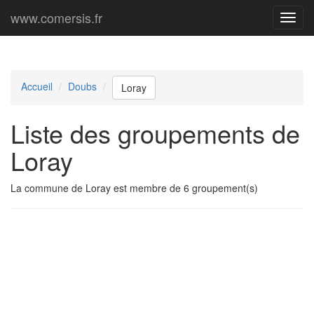
www.comersis.fr
Menu
princi
Accueil
Doubs
Loray
Liste des groupements de
Loray
La commune de Loray est membre de 6 groupement(s)