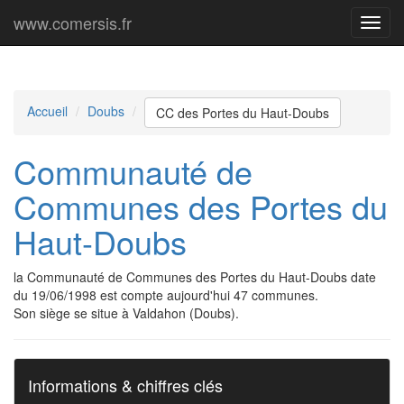
www.comersis.fr
Menu
princi
Accueil
Doubs
CC des Portes du Haut-Doubs
Communauté de
Communes des Portes du
Haut-Doubs
la Communauté de Communes des Portes du Haut-Doubs date
du 19/06/1998 est compte aujourd'hui 47 communes.
Son siège se situe à Valdahon (Doubs).
Informations & chiffres clés