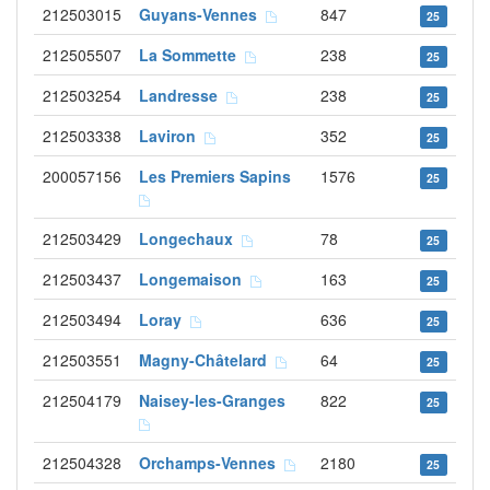
212503015
Guyans-Vennes
847
25
212505507
La Sommette
238
25
212503254
Landresse
238
25
212503338
Laviron
352
25
200057156
Les Premiers Sapins
1576
25
212503429
Longechaux
78
25
212503437
Longemaison
163
25
212503494
Loray
636
25
212503551
Magny-Châtelard
64
25
212504179
Naisey-les-Granges
822
25
212504328
Orchamps-Vennes
2180
25