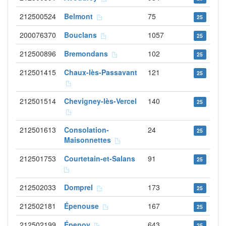
212500524
Belmont
75
25
200076370
Bouclans
1057
25
212500896
Bremondans
102
25
212501415
Chaux-lès-Passavant
121
25
212501514
Chevigney-lès-Vercel
140
25
212501613
Consolation-
24
25
Maisonnettes
212501753
Courtetain-et-Salans
91
25
212502033
Domprel
173
25
212502181
Épenouse
167
25
212502199
Épenoy
643
25