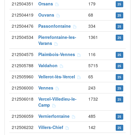
212504351
Orsans
179
25
212504419
Ouvans
68
25
212504476
Passonfontaine
334
25
212504534
Pierrefontaine-les-
1361
25
Varans
212504575
Plaimbois-Vennes
116
25
212505788
Valdahon
5715
25
212505960
Vellerot-lès-Vercel
65
25
212506000
Vennes
243
25
212506018
Vercel-Villedieu-le-
1732
25
Camp
212506059
Vernierfontaine
485
25
212506232
Villers-Chief
142
25