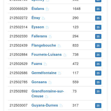
200066629
Étalans
1648
25
212502272
Étray
290
25
212502314
Eysson
123
25
212502330
Fallerans
294
25
212502439
Flangebouche
833
25
212502884
Fournets-Luisans
738
25
212502629
Fuans
472
25
212502686
Germéfontaine
117
25
212502785
Gonsans
559
25
212502892
Grandfontaine-sur-
73
25
Creuse
212503007
Guyans-Durnes
317
25