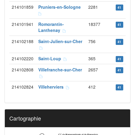
214101859
Pruniers-en-Sologne
2281
41
214101941
Romorantin-
18377
41
Lanthenay
214102188
Saint-Julien-sur-Cher
756
41
214102220
Saint-Loup
365
41
214102808
Villefranche-sur-Cher
2657
41
214102824
Villeherviers
412
41
Cartographie