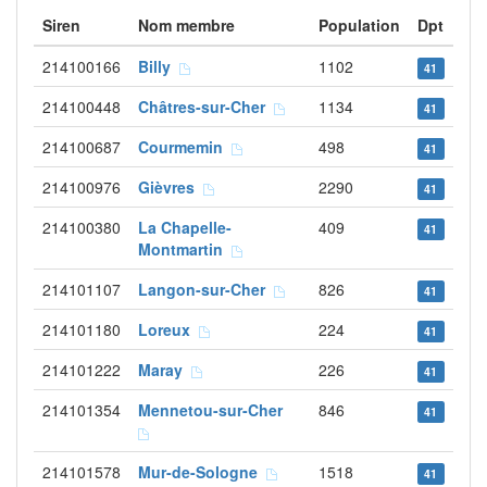
Siren
Nom membre
Population
Dpt
214100166
Billy
1102
41
214100448
Châtres-sur-Cher
1134
41
214100687
Courmemin
498
41
214100976
Gièvres
2290
41
214100380
La Chapelle-
409
41
Montmartin
214101107
Langon-sur-Cher
826
41
214101180
Loreux
224
41
214101222
Maray
226
41
214101354
Mennetou-sur-Cher
846
41
214101578
Mur-de-Sologne
1518
41