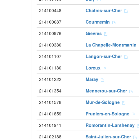
214100448
Châtres-sur-Cher
214100687
Courmemin
214100976
Gièvres
214100380
La Chapelle-Montmartin
214101107
Langon-sur-Cher
214101180
Loreux
214101222
Maray
214101354
Mennetou-sur-Cher
214101578
Mur-de-Sologne
214101859
Pruniers-en-Sologne
214101941
Romorantin-Lanthenay
214102188
Saint-Julien-sur-Cher