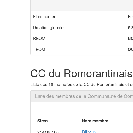
Financement
Fi
Dotation globale
€ 
REOM
N
TEOM
OU
CC du Romorantinais
Liste des 16 membres de la CC du Romorantinais et 
Liste des membres de la Communauté de Com
Siren
Nom membre
214100166
Billy