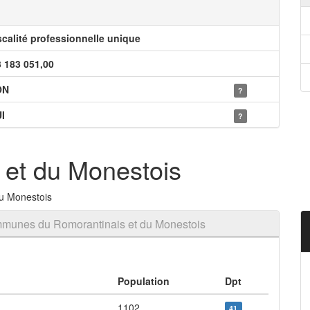
scalité professionnelle unique
3 183 051,00
ON
?
I
?
 et du Monestois
du Monestois
munes du Romorantinais et du Monestois
Population
Dpt
1102
41