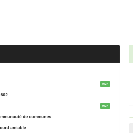
voir
 602
voir
mmunauté de communes
cord amiable