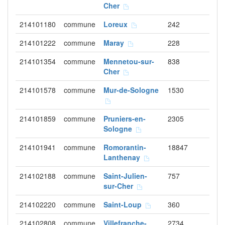
Cher
214101180
commune
Loreux
242
214101222
commune
Maray
228
214101354
commune
Mennetou-sur-
838
Cher
214101578
commune
Mur-de-Sologne
1530
214101859
commune
Pruniers-en-
2305
Sologne
214101941
commune
Romorantin-
18847
Lanthenay
214102188
commune
Saint-Julien-
757
sur-Cher
214102220
commune
Saint-Loup
360
214102808
commune
Villefranche-
2734