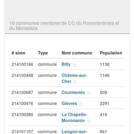
16 communes membres de CC du Romorantinais et
du Monestois
# siren
Type
Nom commune
Population
214100166
commune
Billy
1136
214100448
commune
Châtres-sur-
1146
Cher
214100687
commune
Courmemin
509
214100976
commune
Gièvres
2291
214100380
commune
La Chapelle-
419
Montmartin
214101107
commune
Langon-sur-
841