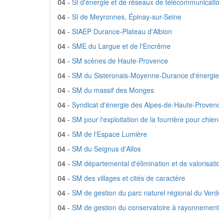
04 -
SI d'énergie et de réseaux de télécommunicati
04 -
SI de Meyronnes, Épinay-sur-Seine
04 -
SIAEP Durance-Plateau d'Albion
04 -
SME du Largue et de l'Encrême
04 -
SM scènes de Haute-Provence
04 -
SM du Sisteronais-Moyenne-Durance d'énergie e
04 -
SM du massif des Monges
04 -
Syndicat d'énergie des Alpes-de-Haute-Proven
04 -
SM pour l'exploitation de la fourrière pour chie
04 -
SM de l'Espace Lumière
04 -
SM du Seignus d'Allos
04 -
SM départemental d'élimination et de valoris
04 -
SM des villages et cités de caractère
04 -
SM de gestion du parc naturel régional du Ve
04 -
SM de gestion du conservatoire à rayonnement