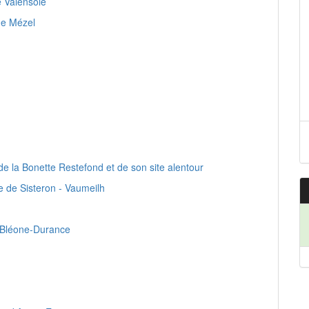
e Valensole
de Mézel
de la Bonette Restefond et de son site alentour
 de Sisteron - Vaumeilh
e Bléone-Durance