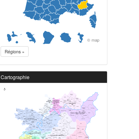
© map
Régions »
Cartographie