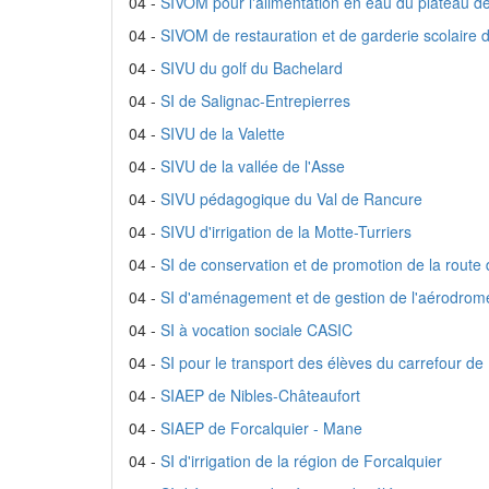
04 -
SIVOM pour l'alimentation en eau du plateau d
04 -
SIVOM de restauration et de garderie scolaire 
04 -
SIVU du golf du Bachelard
04 -
SI de Salignac-Entrepierres
04 -
SIVU de la Valette
04 -
SIVU de la vallée de l'Asse
04 -
SIVU pédagogique du Val de Rancure
04 -
SIVU d'irrigation de la Motte-Turriers
04 -
SI de conservation et de promotion de la route 
04 -
SI d'aménagement et de gestion de l'aérodrome
04 -
SI à vocation sociale CASIC
04 -
SI pour le transport des élèves du carrefour d
04 -
SIAEP de Nibles-Châteaufort
04 -
SIAEP de Forcalquier - Mane
04 -
SI d'irrigation de la région de Forcalquier