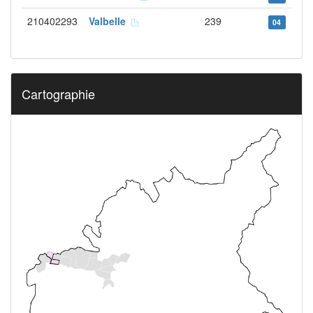
210402293
Valbelle
239
04
Cartographie