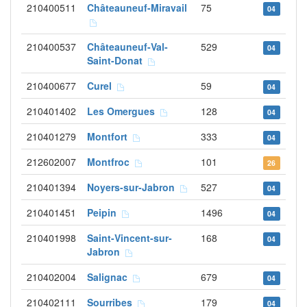
210400511
Châteauneuf-Miravail
75
04
210400537
Châteauneuf-Val-
529
04
Saint-Donat
210400677
Curel
59
04
210401402
Les Omergues
128
04
210401279
Montfort
333
04
212602007
Montfroc
101
26
210401394
Noyers-sur-Jabron
527
04
210401451
Peipin
1496
04
210401998
Saint-Vincent-sur-
168
04
Jabron
210402004
Salignac
679
04
210402111
Sourribes
179
04