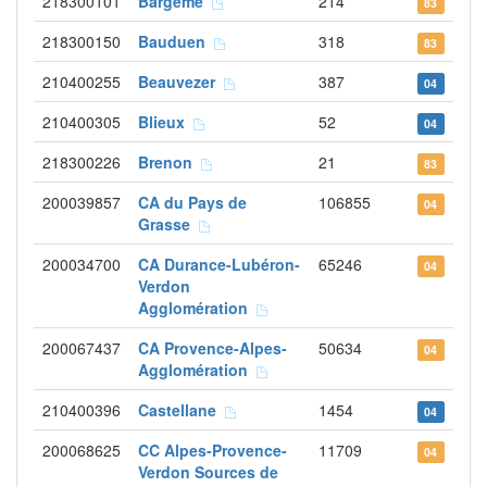
218300101
Bargème
214
83
218300150
Bauduen
318
83
210400255
Beauvezer
387
04
210400305
Blieux
52
04
218300226
Brenon
21
83
200039857
CA du Pays de
106855
04
Grasse
200034700
CA Durance-Lubéron-
65246
04
Verdon
Agglomération
200067437
CA Provence-Alpes-
50634
04
Agglomération
210400396
Castellane
1454
04
200068625
CC Alpes-Provence-
11709
04
Verdon Sources de