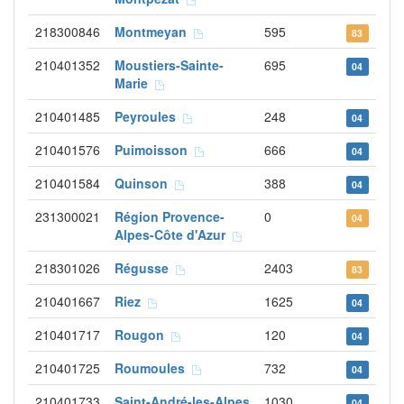
218300846
Montmeyan
595
83
210401352
Moustiers-Sainte-
695
04
Marie
210401485
Peyroules
248
04
210401576
Puimoisson
666
04
210401584
Quinson
388
04
231300021
Région Provence-
0
04
Alpes-Côte d'Azur
218301026
Régusse
2403
83
210401667
Riez
1625
04
210401717
Rougon
120
04
210401725
Roumoules
732
04
210401733
Saint-André-les-Alpes
1030
04