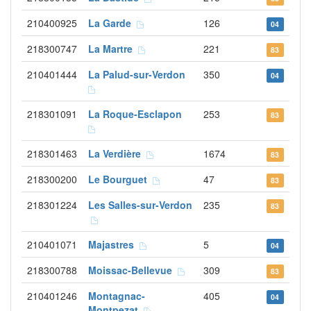
210400925
La Garde
126
04
218300747
La Martre
221
83
210401444
La Palud-sur-Verdon
350
04
218301091
La Roque-Esclapon
253
83
218301463
La Verdière
1674
83
218300200
Le Bourguet
47
83
218301224
Les Salles-sur-Verdon
235
83
210401071
Majastres
5
04
218300788
Moissac-Bellevue
309
83
210401246
Montagnac-
405
04
Montpezat