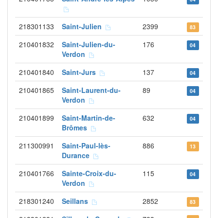
218301133
Saint-Julien
2399
83
210401832
Saint-Julien-du-
176
04
Verdon
210401840
Saint-Jurs
137
04
210401865
Saint-Laurent-du-
89
04
Verdon
210401899
Saint-Martin-de-
632
04
Brômes
211300991
Saint-Paul-lès-
886
13
Durance
210401766
Sainte-Croix-du-
115
04
Verdon
218301240
Seillans
2852
83