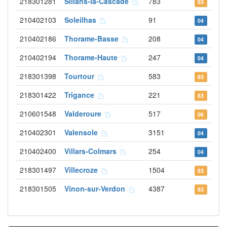
218301281
Sillans-la-Cascade
783
83
210402103
Soleilhas
91
04
210402186
Thorame-Basse
208
04
210402194
Thorame-Haute
247
04
218301398
Tourtour
583
83
218301422
Trigance
221
83
210601548
Valderoure
517
06
210402301
Valensole
3151
04
210402400
Villars-Colmars
254
04
218301497
Villecroze
1504
83
218301505
Vinon-sur-Verdon
4387
83