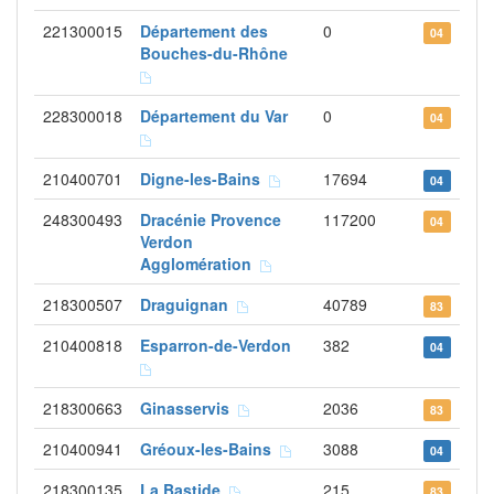
221300015
Département des
0
04
Bouches-du-Rhône
228300018
Département du Var
0
04
210400701
Digne-les-Bains
17694
04
248300493
Dracénie Provence
117200
04
Verdon
Agglomération
218300507
Draguignan
40789
83
210400818
Esparron-de-Verdon
382
04
218300663
Ginasservis
2036
83
210400941
Gréoux-les-Bains
3088
04
218300135
La Bastide
215
83