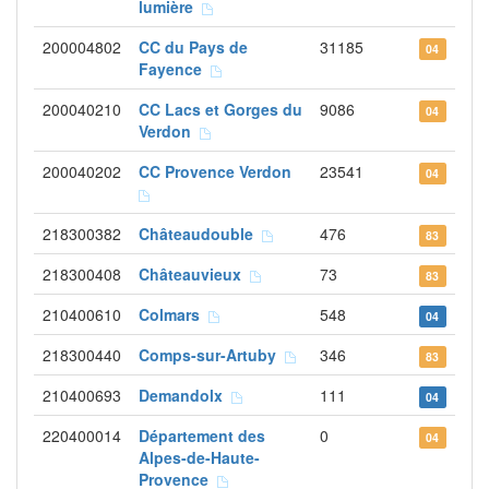
lumière
200004802
CC du Pays de
31185
04
Fayence
200040210
CC Lacs et Gorges du
9086
04
Verdon
200040202
CC Provence Verdon
23541
04
218300382
Châteaudouble
476
83
218300408
Châteauvieux
73
83
210400610
Colmars
548
04
218300440
Comps-sur-Artuby
346
83
210400693
Demandolx
111
04
220400014
Département des
0
04
Alpes-de-Haute-
Provence