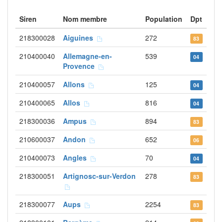
Siren
Nom membre
Population
Dpt
218300028
Aiguines
272
83
210400040
Allemagne-en-
539
04
Provence
210400057
Allons
125
04
210400065
Allos
816
04
218300036
Ampus
894
83
210600037
Andon
652
06
210400073
Angles
70
04
218300051
Artignosc-sur-Verdon
278
83
218300077
Aups
2254
83