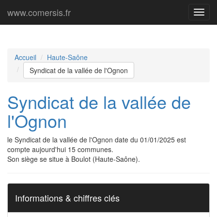
www.comersis.fr
Menu
princi
Accueil
Haute-Saône
Syndicat de la vallée de l'Ognon
Syndicat de la vallée de
l'Ognon
le Syndicat de la vallée de l'Ognon date du 01/01/2025 est
compte aujourd'hui 15 communes.
Son siège se situe à Boulot (Haute-Saône).
Informations & chiffres clés