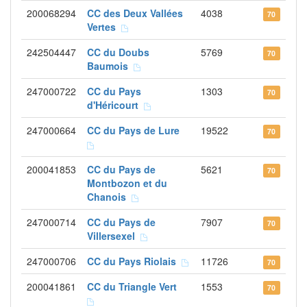
200068294
CC des Deux Vallées
4038
70
Vertes
242504447
CC du Doubs
5769
70
Baumois
247000722
CC du Pays
1303
70
d'Héricourt
247000664
CC du Pays de Lure
19522
70
200041853
CC du Pays de
5621
70
Montbozon et du
Chanois
247000714
CC du Pays de
7907
70
Villersexel
247000706
CC du Pays Riolais
11726
70
200041861
CC du Triangle Vert
1553
70