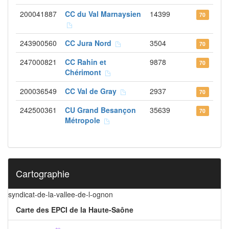
200041887
CC du Val Marnaysien
14399
70
243900560
CC Jura Nord
3504
70
247000821
CC Rahin et
9878
70
Chérimont
200036549
CC Val de Gray
2937
70
242500361
CU Grand Besançon
35639
70
Métropole
Cartographie
syndicat-de-la-vallee-de-l-ognon
Carte des EPCI de la Haute-Saône