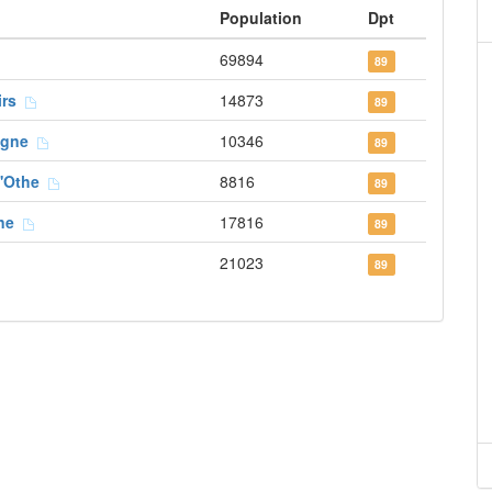
Population
Dpt
69894
89
oirs
14873
89
gogne
10346
89
d'Othe
8816
89
gne
17816
89
21023
89