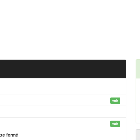
voir
voir
xte fermé