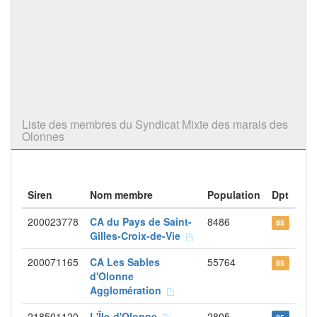
Liste des membres du Syndicat Mixte des marais des
Olonnes
Siren
Nom membre
Population
Dpt
200023778
CA du Pays de Saint-
8486
85
Gilles-Croix-de-Vie
200071165
CA Les Sables
55764
85
d'Olonne
Agglomération
218501120
L'Île-d'Olonne
2805