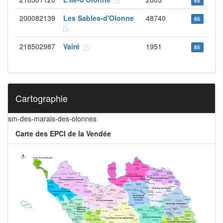
85
200082139
Les Sables-d'Olonne
48740
85
218502987
Vairé
1951
85
Cartographie
sm-des-marais-des-olonnes
Carte des EPCI de la Vendée