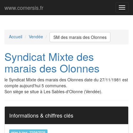
www.comersis.fr
Menu
princi
Accueil
Vendée
SM des marais des Olonnes
Syndicat Mixte des
marais des Olonnes
le Syndicat Mixte des marais des Olonnes date du 27/11/1981 est
compte aujourd'hui 5 communes.
Son siège se situe à Les Sables-d'Olonne (Vendée).
Informations & chiffres clés
mise à jour: 22/04/2026