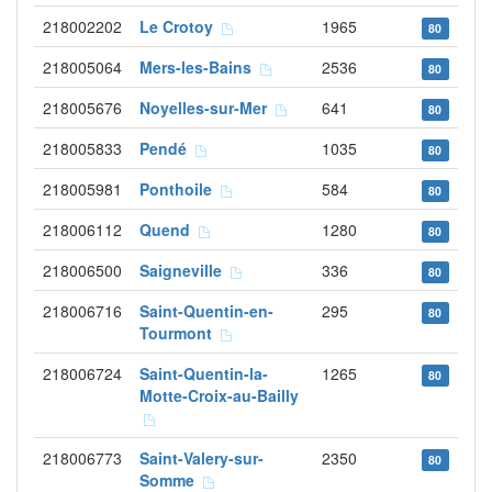
218002202
Le Crotoy
1965
80
218005064
Mers-les-Bains
2536
80
218005676
Noyelles-sur-Mer
641
80
218005833
Pendé
1035
80
218005981
Ponthoile
584
80
218006112
Quend
1280
80
218006500
Saigneville
336
80
218006716
Saint-Quentin-en-
295
80
Tourmont
218006724
Saint-Quentin-la-
1265
80
Motte-Croix-au-Bailly
218006773
Saint-Valery-sur-
2350
80
Somme