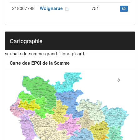
218007748
Woignarue
751
80
Cartographie
sm-baie-de-somme-grand-littoral-picard-
Carte des EPCI de la Somme