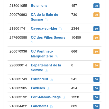
218001055
Boismont
457
80
200070993
CA de la Baie de
7301
80
Somme
218001741
Cayeux-sur-Mer
2344
80
247600588
CC des Villes Soeurs
10459
80
200070936
CC Ponthieu-
6661
80
Marquenterre
228000014
Département de la
0
80
Somme
218002749
Estrébœuf
241
80
218002905
Favières
454
80
218003192
Fort-Mahon-Plage
1328
80
218004422
Lanchères
889
80