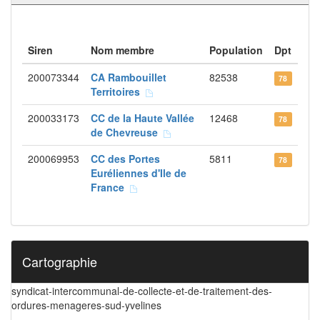
Siren
Nom membre
Population
Dpt
200073344
CA Rambouillet
82538
78
Territoires
200033173
CC de la Haute Vallée
12468
78
de Chevreuse
200069953
CC des Portes
5811
78
Euréliennes d'Ile de
France
Cartographie
syndicat-intercommunal-de-collecte-et-de-traitement-des-
ordures-menageres-sud-yvelines