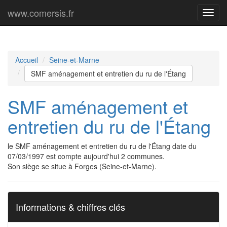
www.comersis.fr
Menu
princi
Accueil
Seine-et-Marne
SMF aménagement et entretien du ru de l'Étang
SMF aménagement et
entretien du ru de l'Étang
le SMF aménagement et entretien du ru de l'Étang date du
07/03/1997 est compte aujourd'hui 2 communes.
Son siège se situe à Forges (Seine-et-Marne).
Informations & chiffres clés