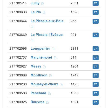
217702414
Juilly
2031
77
217703636
Le Pin
1528
77
217703644
Le Plessis-aux-Bois
255
77
217703669
Le Plessis-l'Évêque
291
77
217702596
Longperrier
2911
77
217702737
Marchémoret
614
77
217702927
Messy
1204
77
217703099
Monthyon
1747
77
217703230
Moussy-le-Vieux
1475
77
217703586
Penchard
1357
77
217703925
Rouvres
1021
77