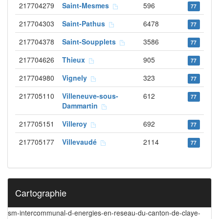
217704279
Saint-Mesmes
596
77
217704303
Saint-Pathus
6478
77
217704378
Saint-Soupplets
3586
77
217704626
Thieux
905
77
217704980
Vignely
323
77
217705110
Villeneuve-sous-
612
77
Dammartin
217705151
Villeroy
692
77
217705177
Villevaudé
2114
77
Cartographie
sm-intercommunal-d-energies-en-reseau-du-canton-de-claye-