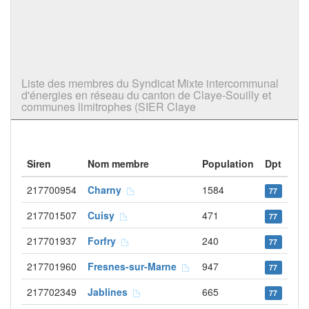
Liste des membres du Syndicat Mixte intercommunal
d'énergies en réseau du canton de Claye-Souilly et
communes limitrophes (SIER Claye
Siren
Nom membre
Population
Dpt
217700954
Charny
1584
77
217701507
Cuisy
471
77
217701937
Forfry
240
77
217701960
Fresnes-sur-Marne
947
77
217702349
Jablines
665
77