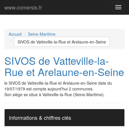
www.comersis.fr
Menu
princi
Accueil
Seine-Maritime
SIVOS de Vatteville-la-Rue et Arelaune-en-Seine
SIVOS de Vatteville-la-
Rue et Arelaune-en-Seine
le SIVOS de Vatteville-la-Rue et Arelaune-en-Seine date du
19/07/1979 est compte aujourd'hui 2 communes.
Son siège se situe à Vatteville-la-Rue (Seine-Maritime).
Informations & chiffres clés