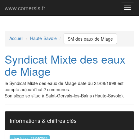
www.comersis.fr
Menu
princi
Accueil
Haute-Savoie
SM des eaux de Miage
Syndicat Mixte des eaux
de Miage
le Syndicat Mixte des eaux de Miage date du 24/08/1998 est
compte aujourd'hui 2 communes.
Son siège se situe à Saint-Gervais-les-Bains (Haute-Savoie).
Informations & chiffres clés
mise à jour: 22/04/2026