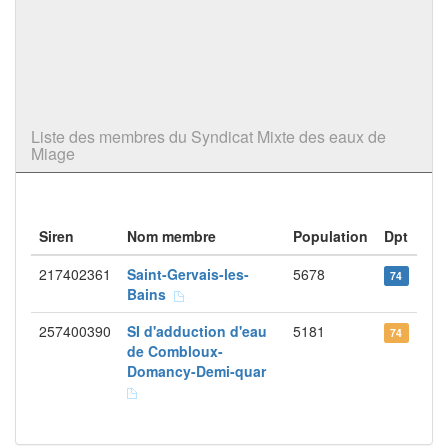
Liste des membres du Syndicat Mixte des eaux de
Miage
Siren
Nom membre
Population
Dpt
217402361
Saint-Gervais-les-
5678
74
Bains
257400390
SI d'adduction d'eau
5181
74
de Combloux-
Domancy-Demi-quar