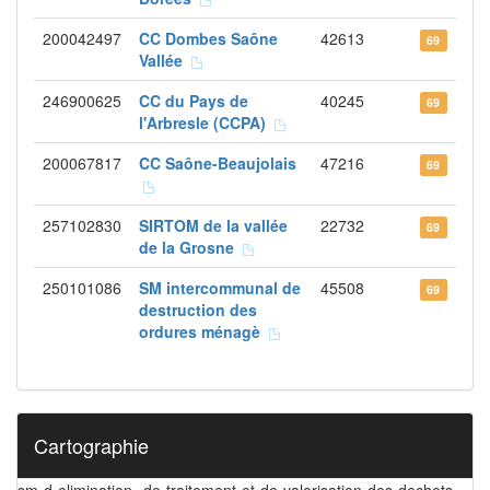
200042497
CC Dombes Saône
42613
69
Vallée
246900625
CC du Pays de
40245
69
l'Arbresle (CCPA)
200067817
CC Saône-Beaujolais
47216
69
257102830
SIRTOM de la vallée
22732
69
de la Grosne
250101086
SM intercommunal de
45508
69
destruction des
ordures ménagè
Cartographie