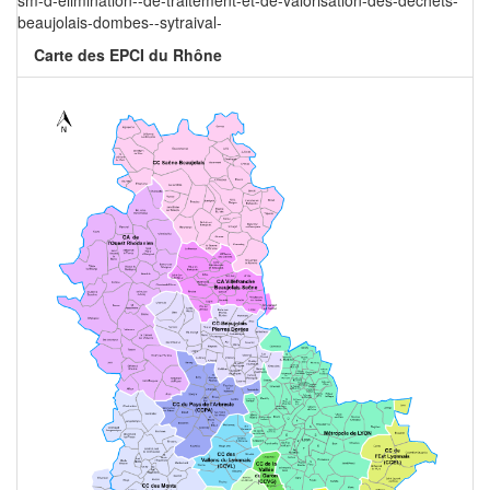
sm-d-elimination--de-traitement-et-de-valorisation-des-dechets-
beaujolais-dombes--sytraival-
Carte des EPCI du Rhône