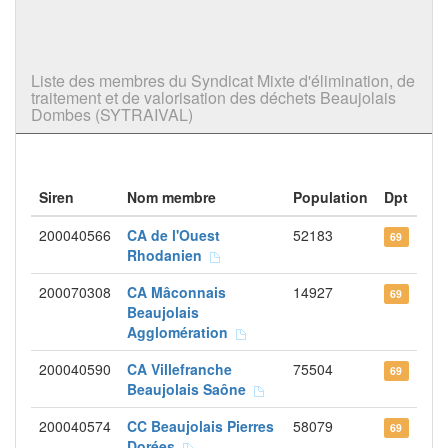
Liste des membres du Syndicat Mixte d'élimination, de
traitement et de valorisation des déchets Beaujolais
Dombes (SYTRAIVAL)
Siren
Nom membre
Population
Dpt
200040566
CA de l'Ouest
52183
69
Rhodanien
200070308
CA Mâconnais
14927
69
Beaujolais
Agglomération
200040590
CA Villefranche
75504
69
Beaujolais Saône
200040574
CC Beaujolais Pierres
58079
69
Dorées