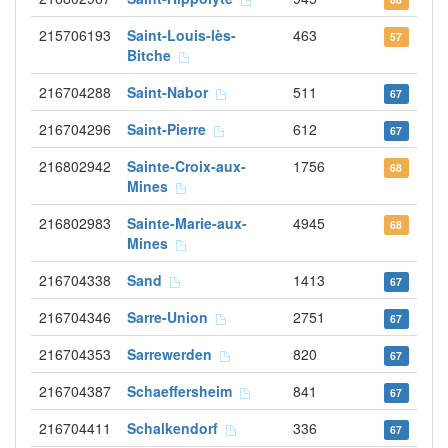
215706193
Saint-Louis-lès-
463
57
Bitche
216704288
Saint-Nabor
511
67
216704296
Saint-Pierre
612
67
216802942
Sainte-Croix-aux-
1756
68
Mines
216802983
Sainte-Marie-aux-
4945
68
Mines
216704338
Sand
1413
67
216704346
Sarre-Union
2751
67
216704353
Sarrewerden
820
67
216704387
Schaeffersheim
841
67
216704411
Schalkendorf
336
67