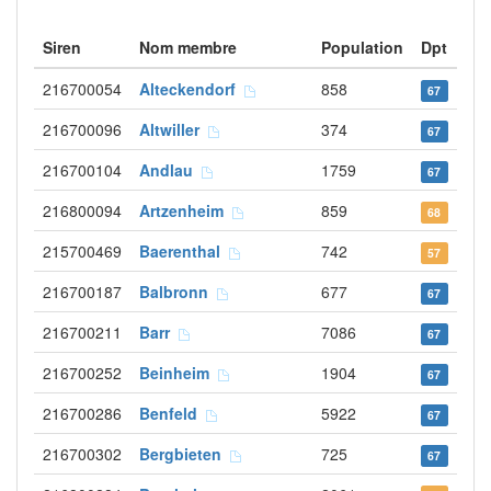
Siren
Nom membre
Population
Dpt
216700054
Alteckendorf
858
67
216700096
Altwiller
374
67
216700104
Andlau
1759
67
216800094
Artzenheim
859
68
215700469
Baerenthal
742
57
216700187
Balbronn
677
67
216700211
Barr
7086
67
216700252
Beinheim
1904
67
216700286
Benfeld
5922
67
216700302
Bergbieten
725
67