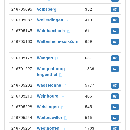
216705095
Volksberg
352
67
216705087
Vœllerdingen
419
67
216705145
Waldhambach
611
67
216705160
Waltenheim-sur-Zorn
659
67
216705178
Wangen
637
67
216701227
Wangenbourg-
1339
67
Engenthal
216705202
Wasselonne
5777
67
216705210
Weinbourg
466
67
216705228
Weislingen
545
67
216705244
Weiterswiller
515
67
216705251
Westhoffen
1703
67