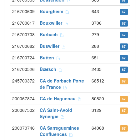
67
216700609
Bourgheim
643
67
216700617
Bouxwiller
3706
67
216700708
Burbach
279
67
216700682
Buswiller
288
67
216700724
Butten
651
67
216700526
Bœrsch
2435
67
245700372
CA de Forbach Porte
68512
67
de France
200067874
CA de Haguenau
80820
67
200067502
CA Saint-Avold
3129
67
Synergie
200070746
CA Sarreguemines
64068
67
Confluences