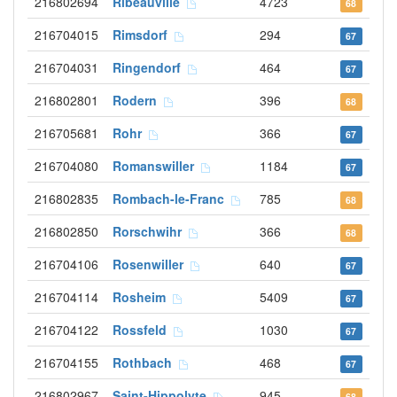
216802694
Ribeauvillé
4723
68
216704015
Rimsdorf
294
67
216704031
Ringendorf
464
67
216802801
Rodern
396
68
216705681
Rohr
366
67
216704080
Romanswiller
1184
67
216802835
Rombach-le-Franc
785
68
216802850
Rorschwihr
366
68
216704106
Rosenwiller
640
67
216704114
Rosheim
5409
67
216704122
Rossfeld
1030
67
216704155
Rothbach
468
67
216802967
Saint-Hippolyte
945
68