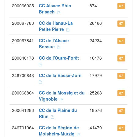
200066025
CC Alsace Rhin
874
67
Brisach
200067783
CC de Hanau-La
26466
67
Petite Pierre
200067841
CC de l'Alsace
24234
67
Bossue
200040178
CC de l'Outre-Forêt
16476
67
246700843
CC de la Basse-Zorn
17979
67
200068864
CC de la Mossig et du
25208
67
Vignoble
200041283
CC de la Plaine du
18576
67
Rhin
246701064
CC de la Région de
41470
67
Molsheim-Mutzig