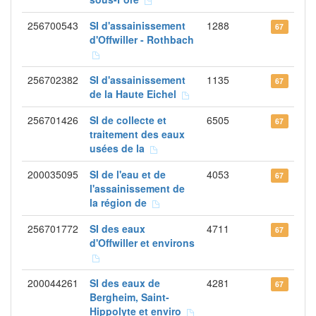
256700543
SI d'assainissement
1288
67
d'Offwiller - Rothbach
256702382
SI d'assainissement
1135
67
de la Haute Eichel
256701426
SI de collecte et
6505
67
traitement des eaux
usées de la
200035095
SI de l'eau et de
4053
67
l'assainissement de
la région de
256701772
SI des eaux
4711
67
d'Offwiller et environs
200044261
SI des eaux de
4281
67
Bergheim, Saint-
Hippolyte et enviro