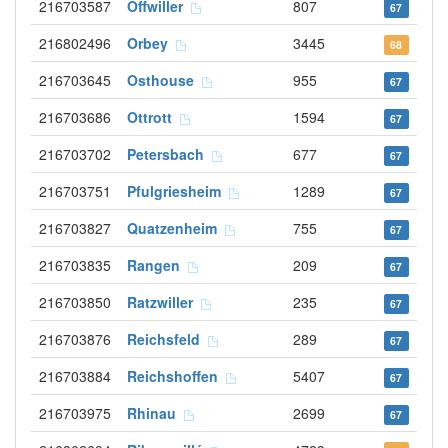
216703587
Offwiller
807
67
216802496
Orbey
3445
68
216703645
Osthouse
955
67
216703686
Ottrott
1594
67
216703702
Petersbach
677
67
216703751
Pfulgriesheim
1289
67
216703827
Quatzenheim
755
67
216703835
Rangen
209
67
216703850
Ratzwiller
235
67
216703876
Reichsfeld
289
67
216703884
Reichshoffen
5407
67
216703975
Rhinau
2699
67