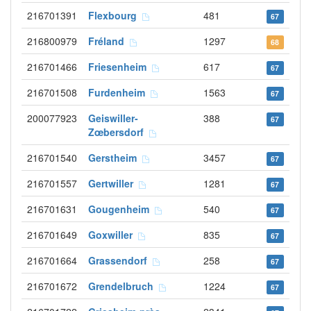
216701391
Flexbourg
481
67
216800979
Fréland
1297
68
216701466
Friesenheim
617
67
216701508
Furdenheim
1563
67
200077923
Geiswiller-
388
67
Zœbersdorf
216701540
Gerstheim
3457
67
216701557
Gertwiller
1281
67
216701631
Gougenheim
540
67
216701649
Goxwiller
835
67
216701664
Grassendorf
258
67
216701672
Grendelbruch
1224
67