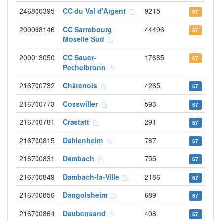
246800395
CC du Val d'Argent
9215
67
200068146
CC Sarrebourg
44496
67
Moselle Sud
200013050
CC Sauer-
17685
67
Pechelbronn
216700732
Châtenois
4265
67
216700773
Cosswiller
593
67
216700781
Crastatt
291
67
216700815
Dahlenheim
787
67
216700831
Dambach
755
67
216700849
Dambach-la-Ville
2186
67
216700856
Dangolsheim
689
67
216700864
Daubensand
408
67