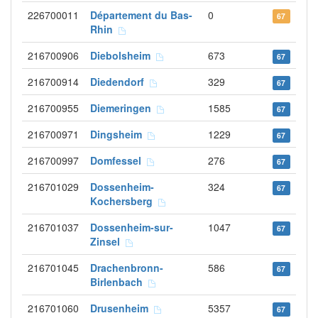
226700011
Département du Bas-
0
67
Rhin
216700906
Diebolsheim
673
67
216700914
Diedendorf
329
67
216700955
Diemeringen
1585
67
216700971
Dingsheim
1229
67
216700997
Domfessel
276
67
216701029
Dossenheim-
324
67
Kochersberg
216701037
Dossenheim-sur-
1047
67
Zinsel
216701045
Drachenbronn-
586
67
Birlenbach
216701060
Drusenheim
5357
67