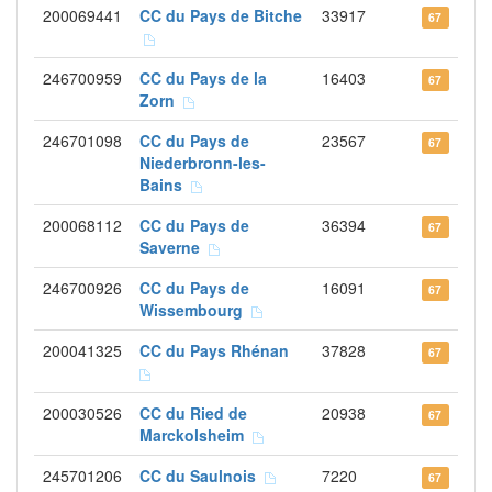
200069441
CC du Pays de Bitche
33917
67
246700959
CC du Pays de la
16403
67
Zorn
246701098
CC du Pays de
23567
67
Niederbronn-les-
Bains
200068112
CC du Pays de
36394
67
Saverne
246700926
CC du Pays de
16091
67
Wissembourg
200041325
CC du Pays Rhénan
37828
67
200030526
CC du Ried de
20938
67
Marckolsheim
245701206
CC du Saulnois
7220
67