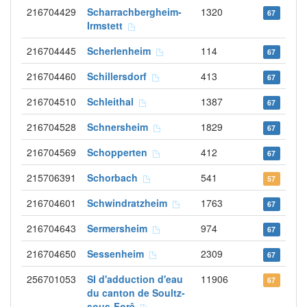
216704429
Scharrachbergheim-
1320
67
Irmstett
216704445
Scherlenheim
114
67
216704460
Schillersdorf
413
67
216704510
Schleithal
1387
67
216704528
Schnersheim
1829
67
216704569
Schopperten
412
67
215706391
Schorbach
541
57
216704601
Schwindratzheim
1763
67
216704643
Sermersheim
974
67
216704650
Sessenheim
2309
67
256701053
SI d'adduction d'eau
11906
67
du canton de Soultz-
sous-Forê