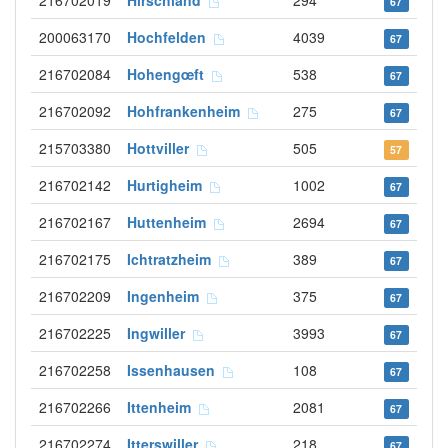
216702019
Hirschland
294
67
200063170
Hochfelden
4039
67
216702084
Hohengœft
538
67
216702092
Hohfrankenheim
275
67
215703380
Hottviller
505
57
216702142
Hurtigheim
1002
67
216702167
Huttenheim
2694
67
216702175
Ichtratzheim
389
67
216702209
Ingenheim
375
67
216702225
Ingwiller
3993
67
216702258
Issenhausen
108
67
216702266
Ittenheim
2081
67
216702274
Itterswiller
218
67