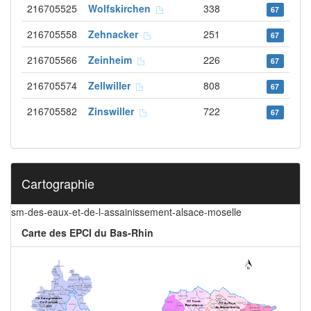
216705525
Wolfskirchen
338
67
216705558
Zehnacker
251
67
216705566
Zeinheim
226
67
216705574
Zellwiller
808
67
216705582
Zinswiller
722
67
Cartographie
sm-des-eaux-et-de-l-assainissement-alsace-moselle
Carte des EPCI du Bas-Rhin