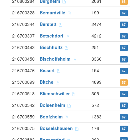
216800284
Bergheim
2061
68
216700328
Bernardvillé
199
67
216700344
Berstett
2474
67
216703397
Betschdorf
4212
67
216700443
Bischholtz
251
67
216700450
Bischoffsheim
3360
67
216700476
Bissert
154
67
215700899
Bitche
4899
57
216700518
Blienschwiller
305
67
216700542
Bolsenheim
572
67
216700559
Boofzheim
1383
67
216700575
Bosselshausen
176
67
216700583
Bossendorf
383