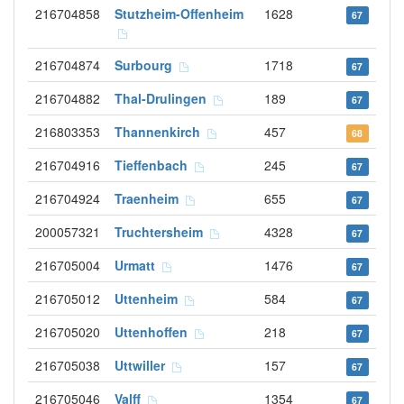
216704858
Stutzheim-Offenheim
1628
67
216704874
Surbourg
1718
67
216704882
Thal-Drulingen
189
67
216803353
Thannenkirch
457
68
216704916
Tieffenbach
245
67
216704924
Traenheim
655
67
200057321
Truchtersheim
4328
67
216705004
Urmatt
1476
67
216705012
Uttenheim
584
67
216705020
Uttenhoffen
218
67
216705038
Uttwiller
157
67
216705046
Valff
1354
67