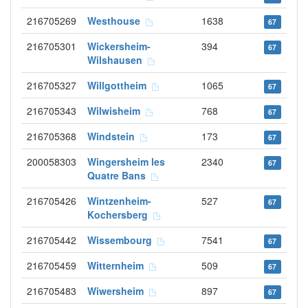
216705269
Westhouse
1638
67
216705301
Wickersheim-
394
67
Wilshausen
216705327
Willgottheim
1065
67
216705343
Wilwisheim
768
67
216705368
Windstein
173
67
200058303
Wingersheim les
2340
67
Quatre Bans
216705426
Wintzenheim-
527
67
Kochersberg
216705442
Wissembourg
7541
67
216705459
Witternheim
509
67
216705483
Wiwersheim
897
67