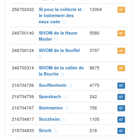
256702432
SI pour la collecte et
12004
67
le traitement des
eaux usée
246700140
SIVOM de la Haute
5580
67
Moder
246700124
SIVOM de la Souffel
3797
67
246700314
SIVOM de la vallée de
8675
67
la Bruche
216704726
Soufflenheim
4775
67
216704759
Sparsbach
242
67
216704767
Stattmatten
756
67
216704817
Stotzheim
1105
67
216704833
Struth
218
67