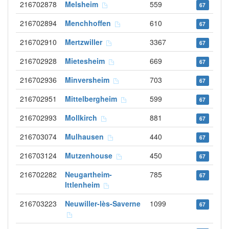
216702878
Melsheim
559
67
216702894
Menchhoffen
610
67
216702910
Mertzwiller
3367
67
216702928
Mietesheim
669
67
216702936
Minversheim
703
67
216702951
Mittelbergheim
599
67
216702993
Mollkirch
881
67
216703074
Mulhausen
440
67
216703124
Mutzenhouse
450
67
216702282
Neugartheim-
785
67
Ittlenheim
216703223
Neuwiller-lès-Saverne
1099
67