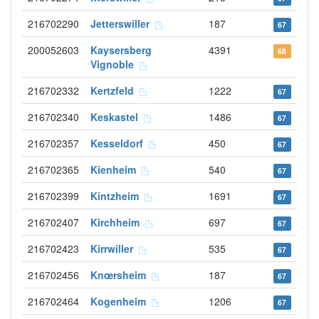
216702290
Jetterswiller
187
67
200052603
Kaysersberg
4391
68
Vignoble
216702332
Kertzfeld
1222
67
216702340
Keskastel
1486
67
216702357
Kesseldorf
450
67
216702365
Kienheim
540
67
216702399
Kintzheim
1691
67
216702407
Kirchheim
697
67
216702423
Kirrwiller
535
67
216702456
Knœrsheim
187
67
216702464
Kogenheim
1206
67