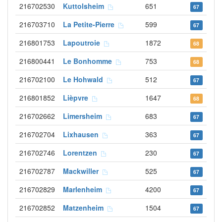
216702530
Kuttolsheim
651
67
216703710
La Petite-Pierre
599
67
216801753
Lapoutroie
1872
68
216800441
Le Bonhomme
753
68
216702100
Le Hohwald
512
67
216801852
Lièpvre
1647
68
216702662
Limersheim
683
67
216702704
Lixhausen
363
67
216702746
Lorentzen
230
67
216702787
Mackwiller
525
67
216702829
Marlenheim
4200
67
216702852
Matzenheim
1504
67