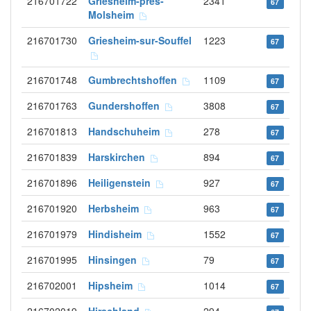
216701722
Griesheim-près-
2341
67
Molsheim
216701730
Griesheim-sur-Souffel
1223
67
216701748
Gumbrechtshoffen
1109
67
216701763
Gundershoffen
3808
67
216701813
Handschuheim
278
67
216701839
Harskirchen
894
67
216701896
Heiligenstein
927
67
216701920
Herbsheim
963
67
216701979
Hindisheim
1552
67
216701995
Hinsingen
79
67
216702001
Hipsheim
1014
67