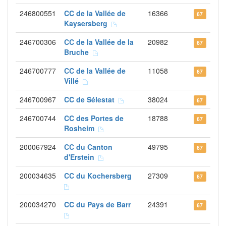
246800551
CC de la Vallée de
16366
67
Kaysersberg
246700306
CC de la Vallée de la
20982
67
Bruche
246700777
CC de la Vallée de
11058
67
Villé
246700967
CC de Sélestat
38024
67
246700744
CC des Portes de
18788
67
Rosheim
200067924
CC du Canton
49795
67
d'Erstein
200034635
CC du Kochersberg
27309
67
200034270
CC du Pays de Barr
24391
67