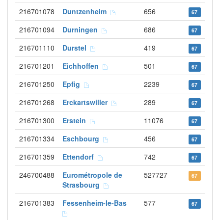
216701078
Duntzenheim
656
67
216701094
Durningen
686
67
216701110
Durstel
419
67
216701201
Eichhoffen
501
67
216701250
Epfig
2239
67
216701268
Erckartswiller
289
67
216701300
Erstein
11076
67
216701334
Eschbourg
456
67
216701359
Ettendorf
742
67
246700488
Eurométropole de
527727
67
Strasbourg
216701383
Fessenheim-le-Bas
577
67