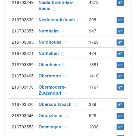
216703249
Niederbronn-les-
4372
67
Bains
216703330
Niedersoultzbach
298
67
216703355
Nordheim
947
67
216703363
Nordhouse
1729
67
216703371
Nothalten
424
67
216703389
Obenheim
1381
67
216703405
Oberbronn
1416
67
216703470
Obermodern-
1767
67
Zutzendorf
216703520
Obersoultzbach
389
67
216703546
Odratzheim
526
67
216703553
Oermingen
1098
67