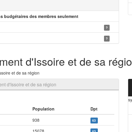
ns budgétaires des membres seulement
?
?
ment d'Issoire et de sa régi
soire et de sa région
t d'Issoire et de sa région
sy
Population
Dpt
938
63
15078
63