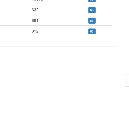
632
63
881
63
912
63