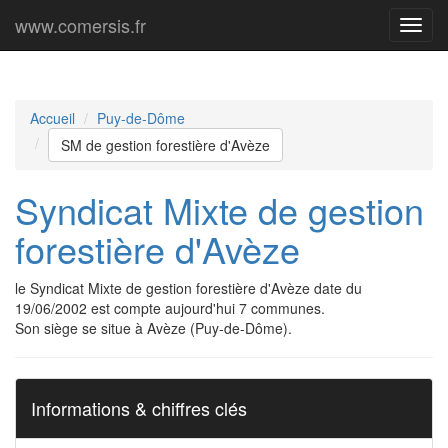
www.comersis.fr
Menu
princi
Accueil
Puy-de-Dôme
SM de gestion forestière d'Avèze
Syndicat Mixte de gestion
forestière d'Avèze
le Syndicat Mixte de gestion forestière d'Avèze date du
19/06/2002 est compte aujourd'hui 7 communes.
Son siège se situe à Avèze (Puy-de-Dôme).
Informations & chiffres clés