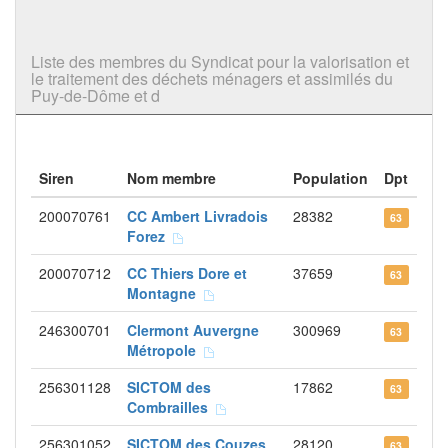
Liste des membres du Syndicat pour la valorisation et
le traitement des déchets ménagers et assimilés du
Puy-de-Dôme et d
Siren
Nom membre
Population
Dpt
200070761
CC Ambert Livradois
28382
63
Forez
200070712
CC Thiers Dore et
37659
63
Montagne
246300701
Clermont Auvergne
300969
63
Métropole
256301128
SICTOM des
17862
63
Combrailles
256301052
SICTOM des Couzes
28120
63