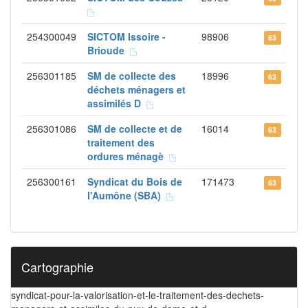
254300049
SICTOM Issoire -
98906
63
Brioude
256301185
SM de collecte des
18996
63
déchets ménagers et
assimilés D
256301086
SM de collecte et de
16014
63
traitement des
ordures ménagè
256300161
Syndicat du Bois de
171473
63
l'Aumône (SBA)
Cartographie
syndicat-pour-la-valorisation-et-le-traitement-des-dechets-