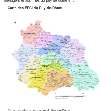
menagers-et-assimiles-du-puy-de-dome-et-d
Carte des EPCI du Puy-de-Dôme
Carte des intercommunalités du Puy-de-Dôme