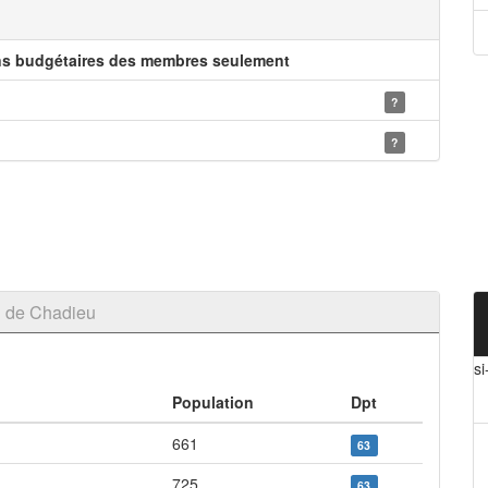
ns budgétaires des membres seulement
?
?
l de Chadieu
s
Population
Dpt
661
63
725
63