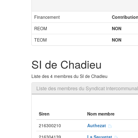
Financement
Contributio
REOM
NON
TEOM
NON
SI de Chadieu
Liste des 4 membres du SI de Chadieu
Liste des membres du Syndicat intercommuna
Siren
Nom membre
216300210
Authezat
216304139
La Sauvetat