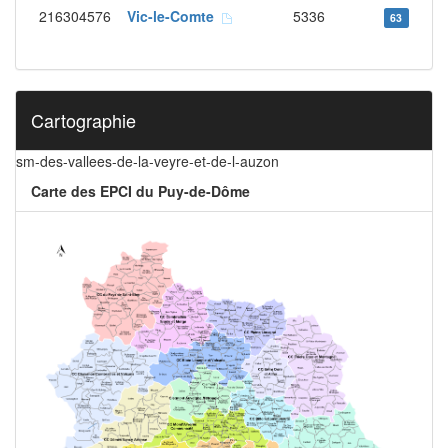
216304576
Vic-le-Comte
5336
63
Cartographie
sm-des-vallees-de-la-veyre-et-de-l-auzon
Carte des EPCI du Puy-de-Dôme