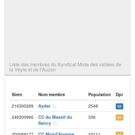
Liste des membres du Syndicat Mixte des vallées de
la Veyre et de l'Auzon
Siren
Nom membre
Population
Dpt
216300269
Aydat
2548
63
246300966
CC du Massif du
336
63
Sancy
200069177
CC Mond'Arverne
42111
63