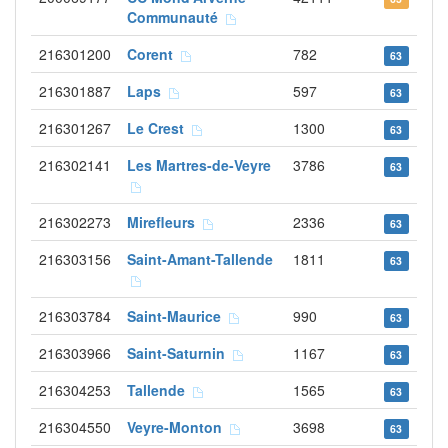
Communauté
216301200
Corent
782
63
216301887
Laps
597
63
216301267
Le Crest
1300
63
216302141
Les Martres-de-Veyre
3786
63
216302273
Mirefleurs
2336
63
216303156
Saint-Amant-Tallende
1811
63
216303784
Saint-Maurice
990
63
216303966
Saint-Saturnin
1167
63
216304253
Tallende
1565
63
216304550
Veyre-Monton
3698
63