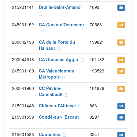
215901141
Bruille-Saint-Amand
1693
59
245901152
CA Coeur d'Ostrevent
70568
59
200042190
CA de la Porte du
159821
59
Hainaut
200044618
CA Douaisis Agglo
151132
59
245901160
CA Valenciennes
193523
59
Métropole
200041960
CC Pévèle-
101976
59
Carembault
215901448
Château-l'Abbaye
886
59
215901539
Condé-sur-l'Escaut
9297
59
215901588
Coutiches
3341
59