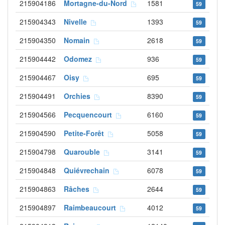
215904186
Mortagne-du-Nord
1581
59
215904343
Nivelle
1393
59
215904350
Nomain
2618
59
215904442
Odomez
936
59
215904467
Oisy
695
59
215904491
Orchies
8390
59
215904566
Pecquencourt
6160
59
215904590
Petite-Forêt
5058
59
215904798
Quarouble
3141
59
215904848
Quiévrechain
6078
59
215904863
Râches
2644
59
215904897
Raimbeaucourt
4012
59