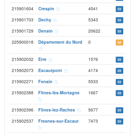
215901604
Crespin
4541
59
215901703
Dechy
5343
59
215901729
Denain
20622
59
225900018
Département du Nord
0
59
215902032
Erre
1576
59
215902073
Escautpont
4174
59
215902271
Fenain
5533
59
215902388
Flines-lès-Mortagne
1667
59
215902396
Flines-lez-Raches
5677
59
215902537
Fresnes-sur-Escaut
7473
59