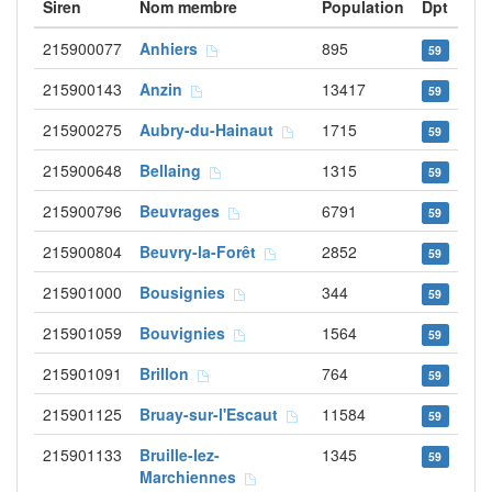
Siren
Nom membre
Population
Dpt
215900077
Anhiers
895
59
215900143
Anzin
13417
59
215900275
Aubry-du-Hainaut
1715
59
215900648
Bellaing
1315
59
215900796
Beuvrages
6791
59
215900804
Beuvry-la-Forêt
2852
59
215901000
Bousignies
344
59
215901059
Bouvignies
1564
59
215901091
Brillon
764
59
215901125
Bruay-sur-l'Escaut
11584
59
215901133
Bruille-lez-
1345
59
Marchiennes