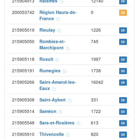
215904913
Raismes
12140
59
200053742
Région Hauts-de-
0
59
France
215905019
Rieulay
1226
59
215905050
Rombies-et-
745
59
Marchipont
215905118
Rosult
1997
59
215905191
Rumegies
1738
59
215905266
Saint-Amand-les-
16042
59
Eaux
215905308
Saint-Aybert
331
59
215905514
Saméon
1722
59
215905548
Sars-et-Rosières
613
59
215905910
Thivencelle
820
59