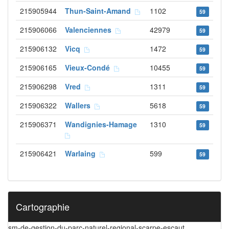
215905944
Thun-Saint-Amand
1102
59
215906066
Valenciennes
42979
59
215906132
Vicq
1472
59
215906165
Vieux-Condé
10455
59
215906298
Vred
1311
59
215906322
Wallers
5618
59
215906371
Wandignies-Hamage
1310
59
215906421
Warlaing
599
59
Cartographie
sm-de-gestion-du-parc-naturel-regional-scarpe-escaut