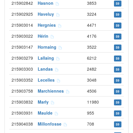
215902842
Hasnon
3853
59
215902925
Haveluy
3224
59
215903014
Hergnies
4471
59
215903022
Hérin
4176
59
215903147
Hornaing
3522
59
215903279
Lallaing
6212
59
215903303
Landas
2482
59
215903352
Lecelles
3048
59
215903758
Marchiennes
4506
59
215903832
Marly
11980
59
215903931
Maulde
955
59
215904038
Millonfosse
708
59