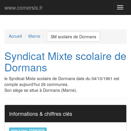
www.comersis.fr
Menu
princi
Accueil
Marne
SM scolaire de Dormans
Syndicat Mixte scolaire de
Dormans
le Syndicat Mixte scolaire de Dormans date du 04/10/1961 est
compte aujourd'hui 26 communes.
Son siège se situe à Dormans (Marne).
Informations & chiffres clés
mise à jour: 22/04/2026