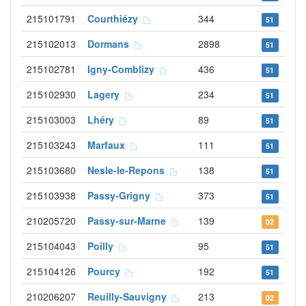
215101791
Courthiézy
344
51
215102013
Dormans
2898
51
215102781
Igny-Comblizy
436
51
215102930
Lagery
234
51
215103003
Lhéry
89
51
215103243
Marfaux
111
51
215103680
Nesle-le-Repons
138
51
215103938
Passy-Grigny
373
51
210205720
Passy-sur-Marne
139
02
215104043
Poilly
95
51
215104126
Pourcy
192
51
210206207
Reuilly-Sauvigny
213
02