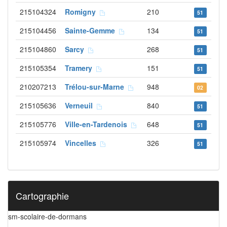
215104324
Romigny
210
51
215104456
Sainte-Gemme
134
51
215104860
Sarcy
268
51
215105354
Tramery
151
51
210207213
Trélou-sur-Marne
948
02
215105636
Verneuil
840
51
215105776
Ville-en-Tardenois
648
51
215105974
Vincelles
326
51
Cartographie
sm-scolaire-de-dormans