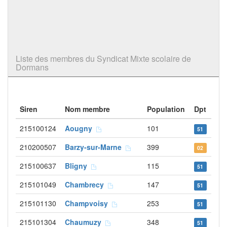
Liste des membres du Syndicat Mixte scolaire de
Dormans
Siren
Nom membre
Population
Dpt
215100124
Aougny
101
51
210200507
Barzy-sur-Marne
399
02
215100637
Bligny
115
51
215101049
Chambrecy
147
51
215101130
Champvoisy
253
51
215101304
Chaumuzy
348
51