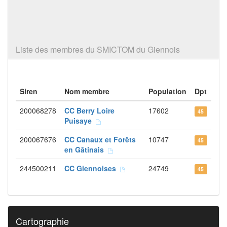
Liste des membres du SMICTOM du Giennois
Siren
Nom membre
Population
Dpt
200068278
CC Berry Loire
17602
45
Puisaye
200067676
CC Canaux et Forêts
10747
45
en Gâtinais
244500211
CC Giennoises
24749
45
Cartographie