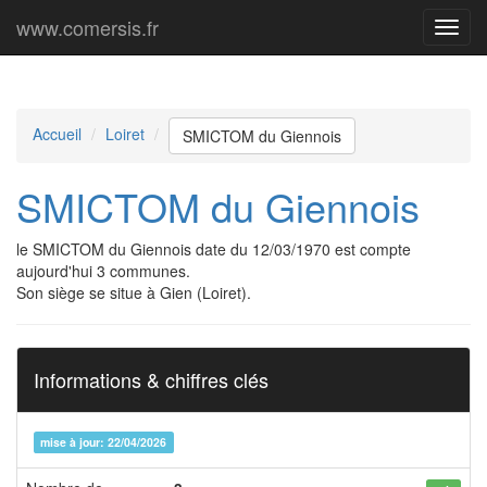
www.comersis.fr
Menu
princi
Accueil
Loiret
SMICTOM du Giennois
SMICTOM du Giennois
le SMICTOM du Giennois date du 12/03/1970 est compte
aujourd'hui 3 communes.
Son siège se situe à Gien (Loiret).
Informations & chiffres clés
mise à jour: 22/04/2026