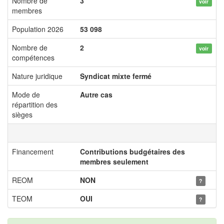
Nombre de
3
voir
membres
Population 2026
53 098
Nombre de
2
voir
compétences
Nature juridique
Syndicat mixte fermé
Mode de
Autre cas
répartition des
sièges
Financement
Contributions budgétaires des
membres seulement
REOM
NON
?
TEOM
OUI
?