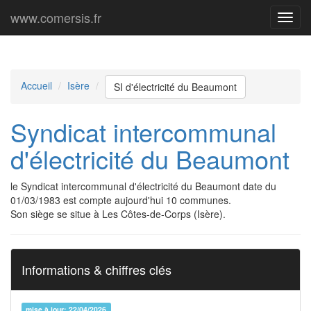
www.comersis.fr
Menu
princi
Accueil
Isère
SI d'électricité du Beaumont
Syndicat intercommunal
d'électricité du Beaumont
le Syndicat intercommunal d'électricité du Beaumont date du
01/03/1983 est compte aujourd'hui 10 communes.
Son siège se situe à Les Côtes-de-Corps (Isère).
Informations & chiffres clés
mise à jour: 22/04/2026