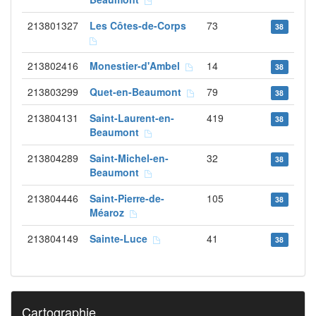
213801327
Les Côtes-de-Corps
73
38
213802416
Monestier-d'Ambel
14
38
213803299
Quet-en-Beaumont
79
38
213804131
Saint-Laurent-en-
419
38
Beaumont
213804289
Saint-Michel-en-
32
38
Beaumont
213804446
Saint-Pierre-de-
105
38
Méaroz
213804149
Sainte-Luce
41
38
Cartographie