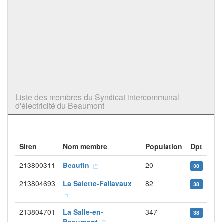
Liste des membres du Syndicat intercommunal
d'électricité du Beaumont
Siren
Nom membre
Population
Dpt
213800311
Beaufin
20
38
213804693
La Salette-Fallavaux
82
38
213804701
La Salle-en-
347
38
Beaumont