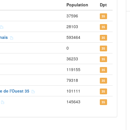
Population
Dpt
37596
35
n
28103
35
nnais
593464
35
0
35
36233
35
119155
35
79318
35
e de l'Ouest 35
101111
35
o
145643
35