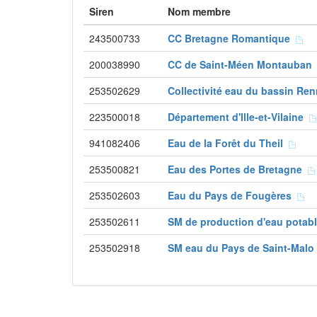
Siren
Nom membre
243500733
CC Bretagne Romantique
200038990
CC de Saint-Méen Montauba
253502629
Collectivité eau du bassin Re
223500018
Département d'Ille-et-Vilaine
941082406
Eau de la Forêt du Theil
253500821
Eau des Portes de Bretagne
253502603
Eau du Pays de Fougères
253502611
SM de production d'eau potabl
253502918
SM eau du Pays de Saint-Mal