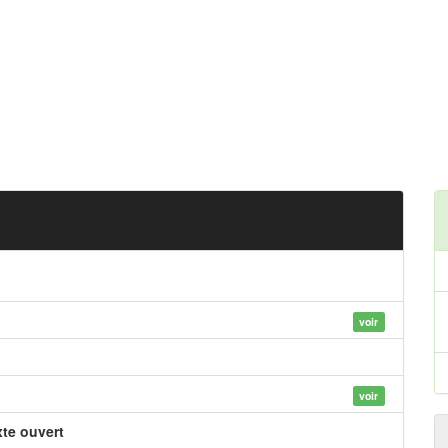
voir
voir
xte ouvert