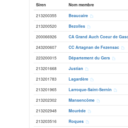
Siren
Nom membre
213200355
Beaucaire
213200520
Bezolles
200066926
CA Grand Auch Coeur de Ga
243200607
CC Artagnan de Fezensac
223200015
Département du Gers
213201668
Justian
213201783
Lagardère
213201965
Larroque-Saint-Sernin
213202302
Mansencôme
213202948
Mourède
213203516
Roques