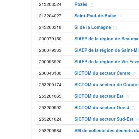
213203524
Rozès
213204027
Saint-Paul-de-Baïse
243200318
SI de la Lomagne
200079150
SIAEP de la région de Beaum
200079333
SIAEP de la région de Saint-
200093920
SIAEP de la région de Vic-Fe
200043180
SICTOM du secteur Centre
253200174
SICTOM du secteur de Cond
253201065
SICTOM du secteur Est
253200992
SICTOM du secteur Ouest
253201024
SICTOM du secteur Sud-Est
253200984
SM de collecte des déchets d