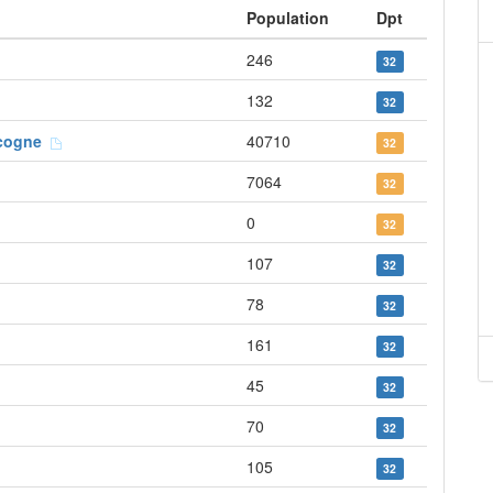
Population
Dpt
246
32
132
32
scogne
40710
32
7064
32
0
32
107
32
78
32
161
32
45
32
70
32
105
32