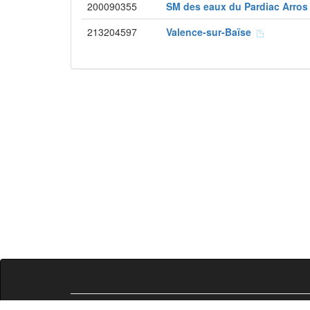
200090355
SM des eaux du Pardiac Arro
213204597
Valence-sur-Baïse