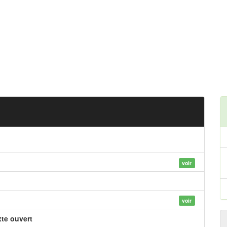
voir
voir
xte ouvert