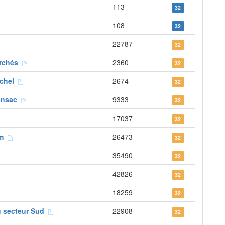
113
32
108
32
22787
32
archés
2360
32
Michel
2674
32
zensac
9333
32
17037
32
om
26473
32
35490
32
42826
32
18259
32
u secteur Sud
22908
32