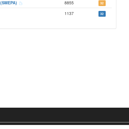
s (SMEPA)
8855
32
1137
32