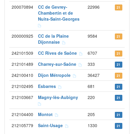
200070894
CC de Gevrey-
22996
21
Chambertin et de
Nuits-Saint-Georges
200000925
CC de la Plaine
9584
21
Dijonnaise
242101509
CC Rives de Saône
6707
21
212101489
Charrey-sur-Saône
333
21
242100410
Dijon Métropole
36427
21
212102495
Esbarres
681
21
212103667
Magny-lès-Aubigny
220
21
212104400
Montot
205
21
212105779
Saint-Usage
1330
21