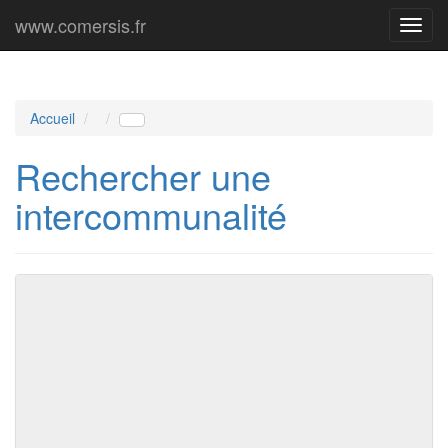
www.comersis.fr
Menu
princi
Accueil
Rechercher une
intercommunalité