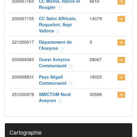
200067163
CC Monts, Rance et
6616
12
Rougier
200067155
CC Saint Affricain,
14079
12
Roquefort, Sept
Vallons
221200017
Département de
0
12
l'Aveyron
200069383
Ouest Aveyron
28067
12
Communauté
200068831
Pays Ségali
19025
12
Communauté
251200978
SMICTOM Nord
30599
12
Aveyron
Cartographie