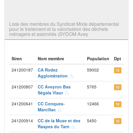
Liste des membres du Syndicat Mixte départemental
pour le traitement et la valorisation des déchets
ménagers et assimilés (SYDOM Avey
Siren
Nom membre
Population
Dpt
241200187
CA Rodez
59002
12
Agglomération
241200807
CC Aveyron Bas
5765
12
Ségala Viaur
241200641
CC Conques-
12466
12
Marcillac
241200914
CC de la Muse et des
5450
12
Raspes du Tarn