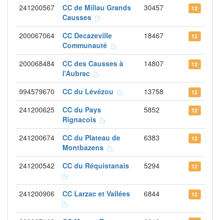
241200567
CC de Millau Grands
30457
12
Causses
200067064
CC Decazeville
18467
12
Communauté
200068484
CC des Causses à
14807
12
l'Aubrac
994579670
CC du Lévézou
13758
12
241200625
CC du Pays
5852
12
Rignacois
241200674
CC du Plateau de
6383
12
Montbazens
241200542
CC du Réquistanais
5294
12
241200906
CC Larzac et Vallées
6844
12