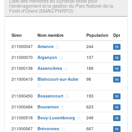
Liste des membres du Syndicat Mixte pour
l'aménagement et la gestion du Parc Naturel de la
Forêt d'Orient (SMAG PNRFO)
Siren
Nom membre
Population
Dpt
211000047
Amance
244
10
211000070
Argançon
107
10
211000138
Assencières
189
10
211000419
Blaincourt-sur-Aube
98
10
211000450
Bossancourt
193
10
211000484
Bouranton
623
10
211000518
Bouy-Luxembourg
248
10
211000567
Brévonnes
667
10