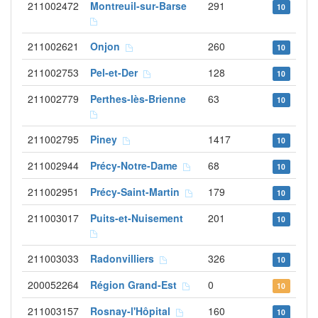
211002472
Montreuil-sur-Barse
291
10
211002621
Onjon
260
10
211002753
Pel-et-Der
128
10
211002779
Perthes-lès-Brienne
63
10
211002795
Piney
1417
10
211002944
Précy-Notre-Dame
68
10
211002951
Précy-Saint-Martin
179
10
211003017
Puits-et-Nuisement
201
10
211003033
Radonvilliers
326
10
200052264
Région Grand-Est
0
10
211003157
Rosnay-l'Hôpital
160
10