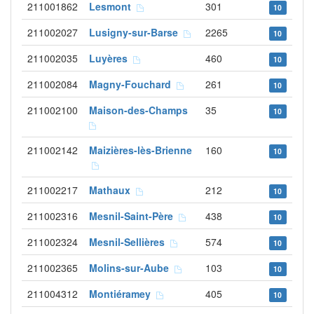
211001862
Lesmont
301
10
211002027
Lusigny-sur-Barse
2265
10
211002035
Luyères
460
10
211002084
Magny-Fouchard
261
10
211002100
Maison-des-Champs
35
10
211002142
Maizières-lès-Brienne
160
10
211002217
Mathaux
212
10
211002316
Mesnil-Saint-Père
438
10
211002324
Mesnil-Sellières
574
10
211002365
Molins-sur-Aube
103
10
211004312
Montiéramey
405
10