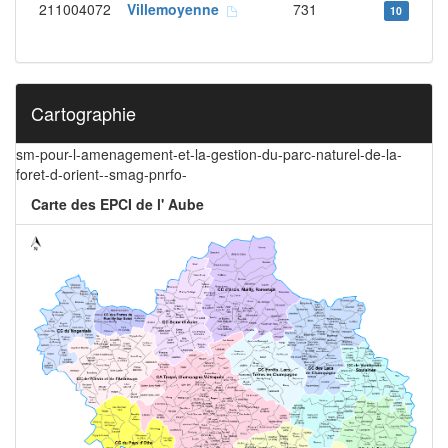
211004072
Villemoyenne
731
10
Cartographie
sm-pour-l-amenagement-et-la-gestion-du-parc-naturel-de-la-
foret-d-orient--smag-pnrfo-
Carte des EPCI de l' Aube