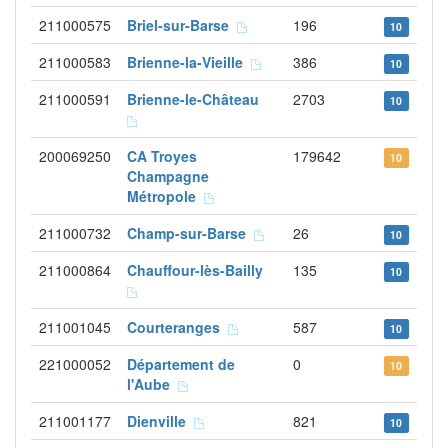
211000575
Briel-sur-Barse
196
10
211000583
Brienne-la-Vieille
386
10
211000591
Brienne-le-Château
2703
10
200069250
CA Troyes
179642
10
Champagne
Métropole
211000732
Champ-sur-Barse
26
10
211000864
Chauffour-lès-Bailly
135
10
211001045
Courteranges
587
10
221000052
Département de
0
10
l'Aube
211001177
Dienville
821
10