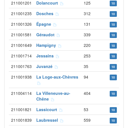
211001201
Dolancourt
125
10
211001235
Dosches
312
10
211001326
Épagne
131
10
211001581
Géraudot
339
10
211001649
Hampigny
220
10
211001714
Jessains
253
10
211001763
Juvanzé
35
10
211001938
La Loge-aux-Chèvres
94
10
211004114
La Villeneuve-au-
404
10
Chêne
211001821
Lassicourt
53
10
211001839
Laubressel
559
10