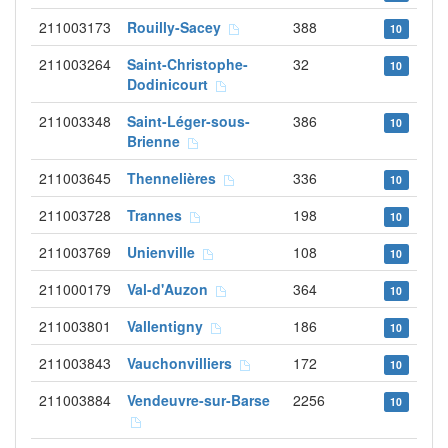
211003173
Rouilly-Sacey
388
10
211003264
Saint-Christophe-
32
10
Dodinicourt
211003348
Saint-Léger-sous-
386
10
Brienne
211003645
Thennelières
336
10
211003728
Trannes
198
10
211003769
Unienville
108
10
211000179
Val-d'Auzon
364
10
211003801
Vallentigny
186
10
211003843
Vauchonvilliers
172
10
211003884
Vendeuvre-sur-Barse
2256
10