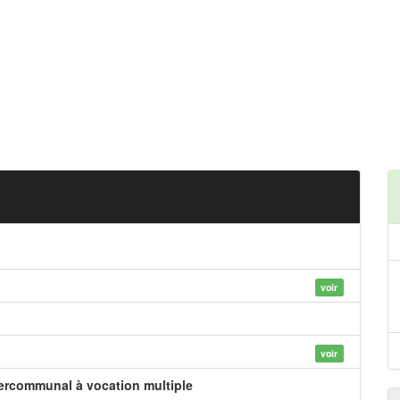
voir
voir
tercommunal à vocation multiple