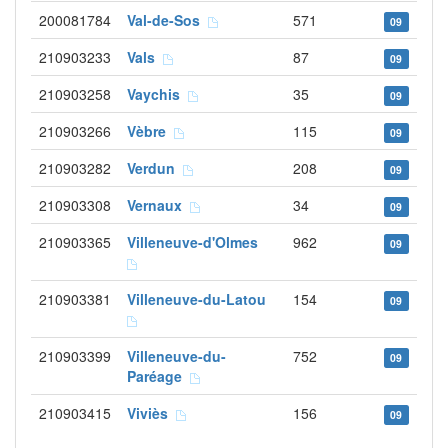
200081784
Val-de-Sos
571
09
210903233
Vals
87
09
210903258
Vaychis
35
09
210903266
Vèbre
115
09
210903282
Verdun
208
09
210903308
Vernaux
34
09
210903365
Villeneuve-d'Olmes
962
09
210903381
Villeneuve-du-Latou
154
09
210903399
Villeneuve-du-
752
09
Paréage
210903415
Viviès
156
09