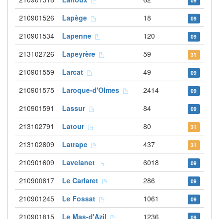
09
210901526
Lapège
18
09
210901534
Lapenne
120
09
213102726
Lapeyrère
59
31
210901559
Larcat
49
09
210901575
Laroque-d'Olmes
2414
09
210901591
Lassur
84
09
213102791
Latour
80
31
213102809
Latrape
437
31
210901609
Lavelanet
6018
09
210900817
Le Carlaret
286
09
210901245
Le Fossat
1061
09
210901815
Le Mas-d'Azil
1236
09