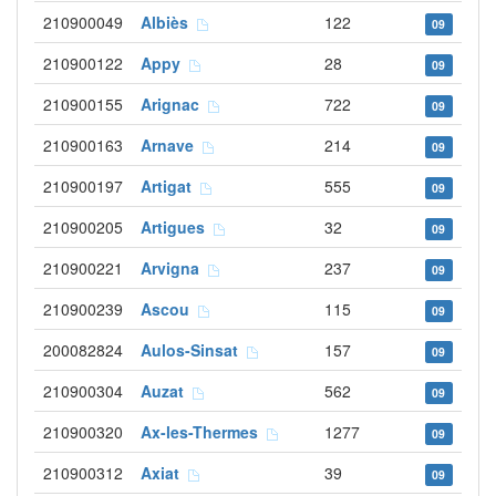
210900049
Albiès
122
09
210900122
Appy
28
09
210900155
Arignac
722
09
210900163
Arnave
214
09
210900197
Artigat
555
09
210900205
Artigues
32
09
210900221
Arvigna
237
09
210900239
Ascou
115
09
200082824
Aulos-Sinsat
157
09
210900304
Auzat
562
09
210900320
Ax-les-Thermes
1277
09
210900312
Axiat
39
09