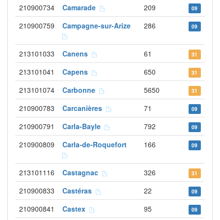
210900734
Camarade
209
09
210900759
Campagne-sur-Arize
286
09
213101033
Canens
61
31
213101041
Capens
650
31
213101074
Carbonne
5650
31
210900783
Carcanières
71
09
210900791
Carla-Bayle
792
09
210900809
Carla-de-Roquefort
166
09
213101116
Castagnac
326
31
210900833
Castéras
22
09
210900841
Castex
95
09