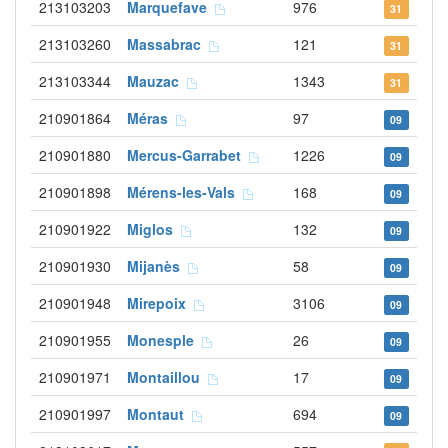
213103203
Marquefave
976
31
213103260
Massabrac
121
31
213103344
Mauzac
1343
31
210901864
Méras
97
09
210901880
Mercus-Garrabet
1226
09
210901898
Mérens-les-Vals
168
09
210901922
Miglos
132
09
210901930
Mijanès
58
09
210901948
Mirepoix
3106
09
210901955
Monesple
26
09
210901971
Montaillou
17
09
210901997
Montaut
694
09