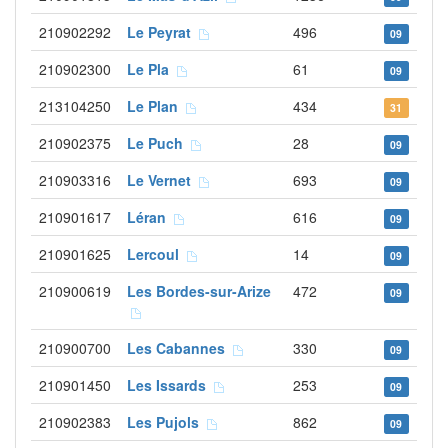
210902292
Le Peyrat
496
09
210902300
Le Pla
61
09
213104250
Le Plan
434
31
210902375
Le Puch
28
09
210903316
Le Vernet
693
09
210901617
Léran
616
09
210901625
Lercoul
14
09
210900619
Les Bordes-sur-Arize
472
09
210900700
Les Cabannes
330
09
210901450
Les Issards
253
09
210902383
Les Pujols
862
09