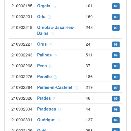
210902185
Orgeix
101
09
210902201
Orlu
160
09
210902219
Ornolac-Ussat-les-
248
09
Bains
210902227
Orus
24
09
210902243
Pailhès
511
09
210902268
Pech
37
09
210902276
Péreille
186
09
210902284
Perles-et-Castelet
219
09
210902326
Prades
46
09
210902334
Pradettes
44
09
210902391
Quérigut
137
09
210902409
Quié
298
09