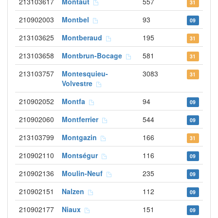
213103617
Montaut
557
31
210902003
Montbel
93
09
213103625
Montberaud
195
31
213103658
Montbrun-Bocage
581
31
213103757
Montesquieu-
3083
31
Volvestre
210902052
Montfa
94
09
210902060
Montferrier
544
09
213103799
Montgazin
166
31
210902110
Montségur
116
09
210902136
Moulin-Neuf
235
09
210902151
Nalzen
112
09
210902177
Niaux
151
09