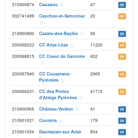
210900874
Caussou
47
09
932741499
Caychax-et-Senconac
20
09
210900890
Cazals-des-Baylès
56
09
200066223
CC Arize Lèze
11220
09
200068815
CC Coeur de Garonne
652
09
200067940
CC Couserans-
2965
09
Pyrénées
200066231
CC des Portes
41715
09
d'Ariège Pyrénées
210900965
Château-Verdun
41
09
210901021
Coutens
179
09
210901054
Daumazan-sur-Arize
804
09