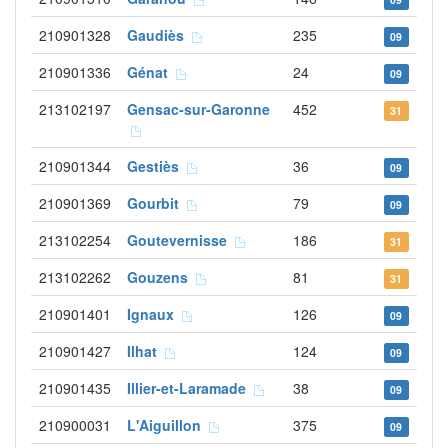
210901328
Gaudiès
235
09
210901336
Génat
24
09
213102197
Gensac-sur-Garonne
452
31
210901344
Gestiès
36
09
210901369
Gourbit
79
09
213102254
Goutevernisse
186
31
213102262
Gouzens
81
31
210901401
Ignaux
126
09
210901427
Ilhat
124
09
210901435
Illier-et-Laramade
38
09
210900031
L'Aiguillon
375
09