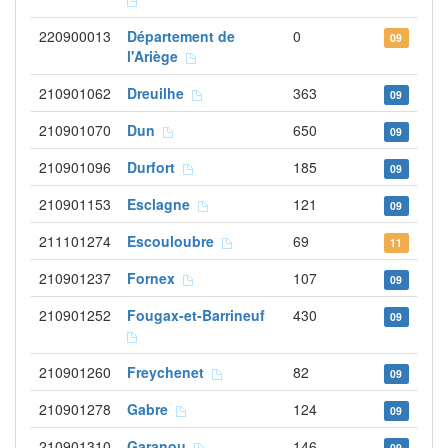
220900013
Département de
0
09
l'Ariège
210901062
Dreuilhe
363
09
210901070
Dun
650
09
210901096
Durfort
185
09
210901153
Esclagne
121
09
211101274
Escouloubre
69
11
210901237
Fornex
107
09
210901252
Fougax-et-Barrineuf
430
09
210901260
Freychenet
82
09
210901278
Gabre
124
09
210901310
Garanou
146
09