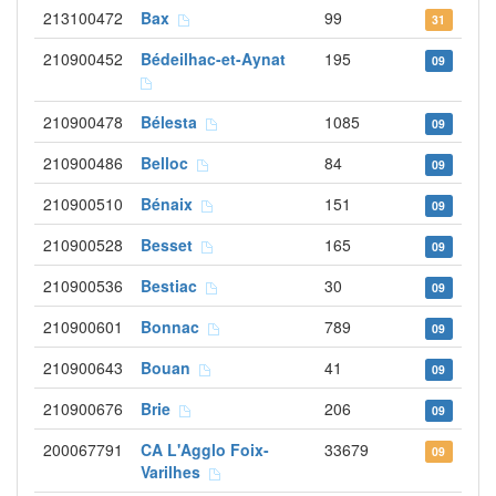
213100472
Bax
99
31
210900452
Bédeilhac-et-Aynat
195
09
210900478
Bélesta
1085
09
210900486
Belloc
84
09
210900510
Bénaix
151
09
210900528
Besset
165
09
210900536
Bestiac
30
09
210900601
Bonnac
789
09
210900643
Bouan
41
09
210900676
Brie
206
09
200067791
CA L'Agglo Foix-
33679
09
Varilhes