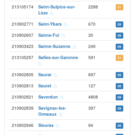
213105174
Saint-Sulpice-sur-
2288
31
Lèze
210902771
Saint-Ybars
670
09
210902607
Sainte-Foi
30
09
210903423
Sainte-Suzanne
249
09
213105257
Salles-sur-Garonne
591
31
210902805
Saurat
697
09
210902813
Sautel
127
09
210902821
Saverdun
4808
09
210902839
Savignac-les-
397
09
Ormeaux
210902946
Sieuras
94
09