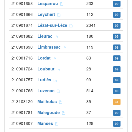
210901658
Lesparrou
233
09
210901666
Leychert
112
09
210901674
Lézat-sur-Lèze
2341
09
210901682
Lieurac
180
09
210901690
Limbrassac
119
09
210901716
Lordat
63
09
210901724
Loubaut
28
09
210901757
Ludiès
99
09
210901765
Luzenac
514
09
213103120
Mailholas
35
31
210901781
Malegoude
37
09
210901807
Manses
128
09