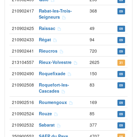
210902417
Rabat-les-Trois-
368
09
Seigneurs
210902425
Raissac
49
09
210902433
Régat
94
09
210902441
Rieucros
720
09
213104557
Rieux-Volvestre
2625
31
210902490
Roquefixade
150
09
210902508
Roquefort-les-
83
09
Cascades
210902516
Roumengoux
169
09
210902524
Rouze
85
09
210902532
Sabarat
377
09
250900552
SAEP du Pays
4707
09