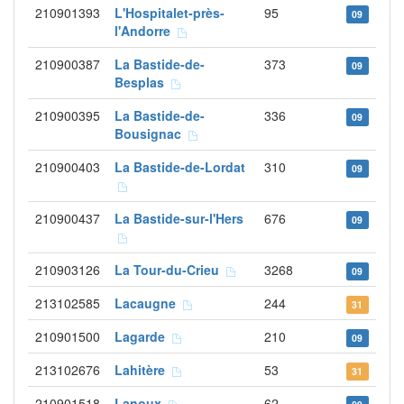
210901393
L'Hospitalet-près-
95
09
l'Andorre
210900387
La Bastide-de-
373
09
Besplas
210900395
La Bastide-de-
336
09
Bousignac
210900403
La Bastide-de-Lordat
310
09
210900437
La Bastide-sur-l'Hers
676
09
210903126
La Tour-du-Crieu
3268
09
213102585
Lacaugne
244
31
210901500
Lagarde
210
09
213102676
Lahitère
53
31
210901518
Lanoux
62