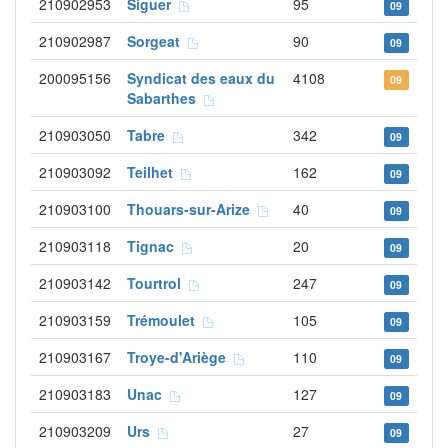
210902953
Siguer
95
09
210902987
Sorgeat
90
09
200095156
Syndicat des eaux du
4108
09
Sabarthes
210903050
Tabre
342
09
210903092
Teilhet
162
09
210903100
Thouars-sur-Arize
40
09
210903118
Tignac
20
09
210903142
Tourtrol
247
09
210903159
Trémoulet
105
09
210903167
Troye-d'Ariège
110
09
210903183
Unac
127
09
210903209
Urs
27
09