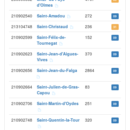
d'Olmes
210902540
Saint-Amadou
272
09
213104748
Saint-Christaud
236
31
210902599
Saint-Félix-de-
152
09
Tournegat
210902623
Saint-Jean-d'Aigues-
370
09
Vives
210902656
Saint-Jean-du-Falga
2864
09
210902664
Saint-Julien-de-Gras-
83
09
Capou
210902706
Saint-Martin-d'Oydes
251
09
210902748
Saint-Quentin-la-Tour
320
09