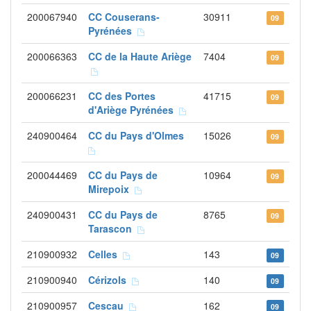
200067940
CC Couserans-
30911
09
Pyrénées
200066363
CC de la Haute Ariège
7404
09
200066231
CC des Portes
41715
09
d'Ariège Pyrénées
240900464
CC du Pays d'Olmes
15026
09
200044469
CC du Pays de
10964
09
Mirepoix
240900431
CC du Pays de
8765
09
Tarascon
210900932
Celles
143
09
210900940
Cérizols
140
09
210900957
Cescau
162
09