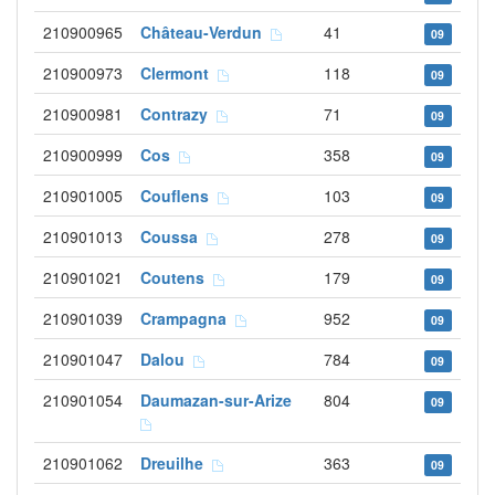
210900965
Château-Verdun
41
09
210900973
Clermont
118
09
210900981
Contrazy
71
09
210900999
Cos
358
09
210901005
Couflens
103
09
210901013
Coussa
278
09
210901021
Coutens
179
09
210901039
Crampagna
952
09
210901047
Dalou
784
09
210901054
Daumazan-sur-Arize
804
09
210901062
Dreuilhe
363
09