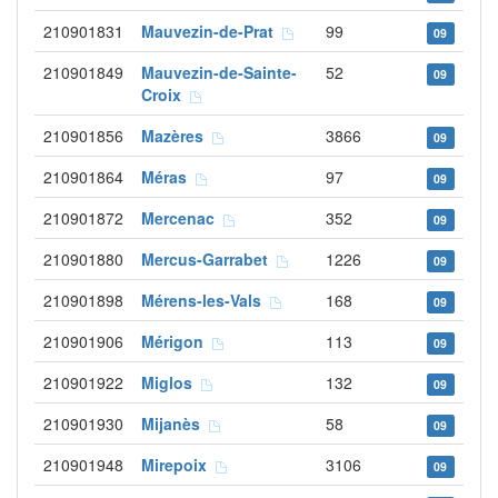
210901831
Mauvezin-de-Prat
99
09
210901849
Mauvezin-de-Sainte-
52
09
Croix
210901856
Mazères
3866
09
210901864
Méras
97
09
210901872
Mercenac
352
09
210901880
Mercus-Garrabet
1226
09
210901898
Mérens-les-Vals
168
09
210901906
Mérigon
113
09
210901922
Miglos
132
09
210901930
Mijanès
58
09
210901948
Mirepoix
3106
09