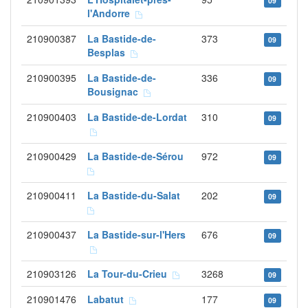
09
l'Andorre
210900387
La Bastide-de-
373
09
Besplas
210900395
La Bastide-de-
336
09
Bousignac
210900403
La Bastide-de-Lordat
310
09
210900429
La Bastide-de-Sérou
972
09
210900411
La Bastide-du-Salat
202
09
210900437
La Bastide-sur-l'Hers
676
09
210903126
La Tour-du-Crieu
3268
09
210901476
Labatut
177
09