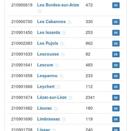
210900619
Les Bordes-sur-Arize
472
09
210900700
Les Cabannes
330
09
210901450
Les Issards
253
09
210902383
Les Pujols
862
09
210901633
Lescousse
82
09
210901641
Lescure
483
09
210901658
Lesparrou
233
09
210901666
Leychert
112
09
210901674
Lézat-sur-Lèze
2341
09
210901682
Lieurac
180
09
210901690
Limbrassac
119
09
210901708
Lissac
240
09