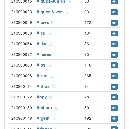
210900015
Aigues-Juntes
59
09
210900023
Aigues-Vives
631
09
210900049
Albiès
122
09
210900056
Aleu
131
09
210900064
Alliat
56
09
210900072
Allières
75
09
210900080
Alos
116
09
210900098
Alzen
265
09
210900114
Antras
74
09
210900122
Appy
28
09
210900130
Arabaux
80
09
210900148
Argein
192
09
210900155
Arignac
722