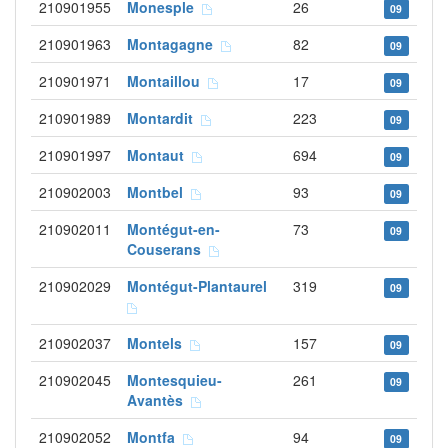
210901955
Monesple
26
09
210901963
Montagagne
82
09
210901971
Montaillou
17
09
210901989
Montardit
223
09
210901997
Montaut
694
09
210902003
Montbel
93
09
210902011
Montégut-en-
73
09
Couserans
210902029
Montégut-Plantaurel
319
09
210902037
Montels
157
09
210902045
Montesquieu-
261
09
Avantès
210902052
Montfa
94
09