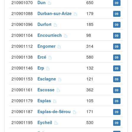
210901070
Dun
650
09
210901088
Durban-sur-Arize
179
09
210901096
Durfort
185
09
210901104
Encourtiech
98
09
210901112
Engomer
314
09
210901138
Ercé
580
09
210901146
Erp
132
09
210901153
Esclagne
121
09
210901161
Escosse
362
09
210901179
Esplas
105
09
210901187
Esplas-de-Sérou
171
09
210901195
Eycheil
530
09