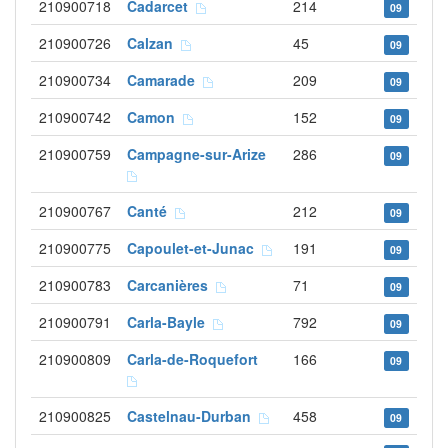
210900718
Cadarcet
214
09
210900726
Calzan
45
09
210900734
Camarade
209
09
210900742
Camon
152
09
210900759
Campagne-sur-Arize
286
09
210900767
Canté
212
09
210900775
Capoulet-et-Junac
191
09
210900783
Carcanières
71
09
210900791
Carla-Bayle
792
09
210900809
Carla-de-Roquefort
166
09
210900825
Castelnau-Durban
458
09