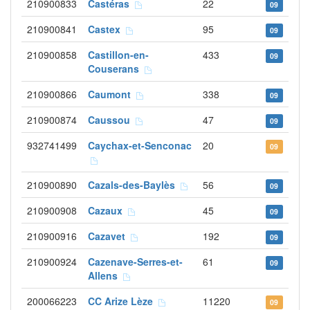
210900833
Castéras
22
09
210900841
Castex
95
09
210900858
Castillon-en-
433
09
Couserans
210900866
Caumont
338
09
210900874
Caussou
47
09
932741499
Caychax-et-Senconac
20
09
210900890
Cazals-des-Baylès
56
09
210900908
Cazaux
45
09
210900916
Cazavet
192
09
210900924
Cazenave-Serres-et-
61
09
Allens
200066223
CC Arize Lèze
11220
09