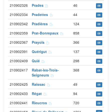
210902326
Prades
46
09
210902334
Pradettes
44
09
210902342
Pradières
124
09
210902359
Prat-Bonrepaux
858
09
210902367
Prayols
366
09
210902391
Quérigut
137
09
210902409
Quié
298
09
210902417
Rabat-les-Trois-
368
09
Seigneurs
210902425
Raissac
49
09
210902433
Régat
94
09
210902441
Rieucros
720
09