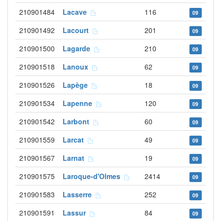
210901484
Lacave
116
09
210901492
Lacourt
201
09
210901500
Lagarde
210
09
210901518
Lanoux
62
09
210901526
Lapège
18
09
210901534
Lapenne
120
09
210901542
Larbont
60
09
210901559
Larcat
49
09
210901567
Larnat
19
09
210901575
Laroque-d'Olmes
2414
09
210901583
Lasserre
252
09
210901591
Lassur
84
09