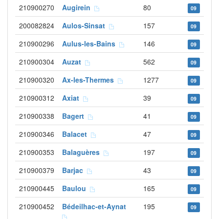
210900270
Augirein
80
09
200082824
Aulos-Sinsat
157
09
210900296
Aulus-les-Bains
146
09
210900304
Auzat
562
09
210900320
Ax-les-Thermes
1277
09
210900312
Axiat
39
09
210900338
Bagert
41
09
210900346
Balacet
47
09
210900353
Balaguères
197
09
210900379
Barjac
43
09
210900445
Baulou
165
09
210900452
Bédeilhac-et-Aynat
195
09