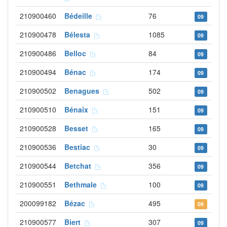
210900460
Bédeille
76
09
210900478
Bélesta
1085
09
210900486
Belloc
84
09
210900494
Bénac
174
09
210900502
Benagues
502
09
210900510
Bénaix
151
09
210900528
Besset
165
09
210900536
Bestiac
30
09
210900544
Betchat
356
09
210900551
Bethmale
100
09
200099182
Bézac
495
09
210900577
Biert
307
09