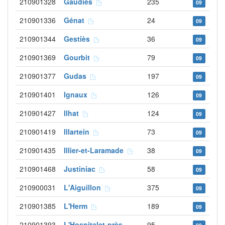
210901328
Gaudiès
235
09
210901336
Génat
24
09
210901344
Gestiès
36
09
210901369
Gourbit
79
09
210901377
Gudas
197
09
210901401
Ignaux
126
09
210901427
Ilhat
124
09
210901419
Illartein
73
09
210901435
Illier-et-Laramade
38
09
210901468
Justiniac
58
09
210900031
L'Aiguillon
375
09
210901385
L'Herm
189
09
210901393
L'Hospitalet-près-
95