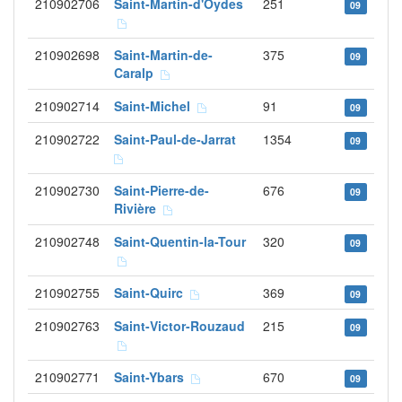
210902706
Saint-Martin-d'Oydes
251
09
210902698
Saint-Martin-de-
375
09
Caralp
210902714
Saint-Michel
91
09
210902722
Saint-Paul-de-Jarrat
1354
09
210902730
Saint-Pierre-de-
676
09
Rivière
210902748
Saint-Quentin-la-Tour
320
09
210902755
Saint-Quirc
369
09
210902763
Saint-Victor-Rouzaud
215
09
210902771
Saint-Ybars
670
09