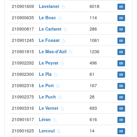
210901609
Lavelanet
6018
09
210900635
Le Bosc
114
09
210900817
Le Carlaret
286
09
210901245
Le Fossat
1061
09
210901815
Le Mas-d'Azil
1236
09
210902292
Le Peyrat
496
09
210902300
Le Pla
61
09
210902318
Le Port
167
09
210902375
Le Puch
28
09
210903316
Le Vernet
693
09
210901617
Léran
616
09
210901625
Lercoul
14
09