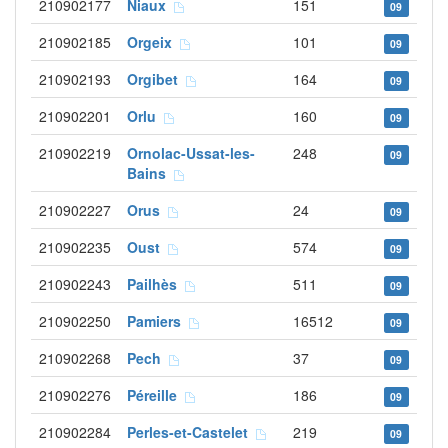
210902177
Niaux
151
09
210902185
Orgeix
101
09
210902193
Orgibet
164
09
210902201
Orlu
160
09
210902219
Ornolac-Ussat-les-
248
09
Bains
210902227
Orus
24
09
210902235
Oust
574
09
210902243
Pailhès
511
09
210902250
Pamiers
16512
09
210902268
Pech
37
09
210902276
Péreille
186
09
210902284
Perles-et-Castelet
219
09