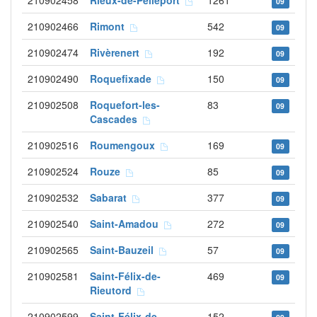
210902458
Rieux-de-Pelleport
1261
09
210902466
Rimont
542
09
210902474
Rivèrenert
192
09
210902490
Roquefixade
150
09
210902508
Roquefort-les-
83
09
Cascades
210902516
Roumengoux
169
09
210902524
Rouze
85
09
210902532
Sabarat
377
09
210902540
Saint-Amadou
272
09
210902565
Saint-Bauzeil
57
09
210902581
Saint-Félix-de-
469
09
Rieutord
210902599
Saint-Félix-de-
152