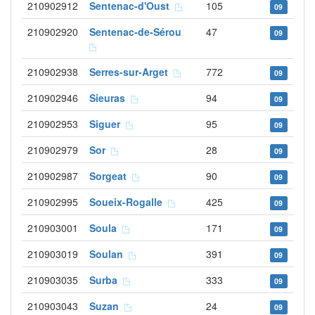
210902912
Sentenac-d'Oust
105
09
210902920
Sentenac-de-Sérou
47
09
210902938
Serres-sur-Arget
772
09
210902946
Sieuras
94
09
210902953
Siguer
95
09
210902979
Sor
28
09
210902987
Sorgeat
90
09
210902995
Soueix-Rogalle
425
09
210903001
Soula
171
09
210903019
Soulan
391
09
210903035
Surba
333
09
210903043
Suzan
24
09