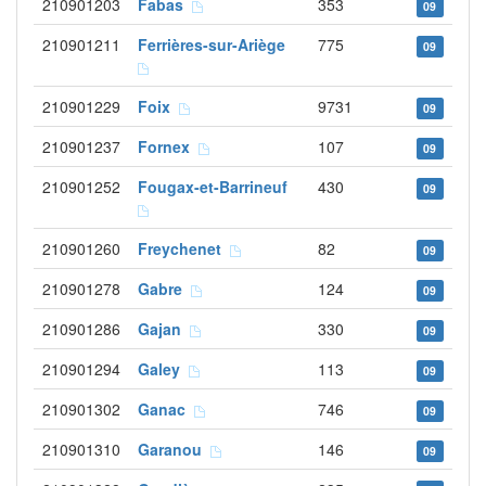
210901203
Fabas
353
09
210901211
Ferrières-sur-Ariège
775
09
210901229
Foix
9731
09
210901237
Fornex
107
09
210901252
Fougax-et-Barrineuf
430
09
210901260
Freychenet
82
09
210901278
Gabre
124
09
210901286
Gajan
330
09
210901294
Galey
113
09
210901302
Ganac
746
09
210901310
Garanou
146
09