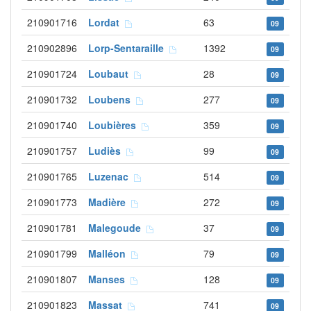
210901716
Lordat
63
09
210902896
Lorp-Sentaraille
1392
09
210901724
Loubaut
28
09
210901732
Loubens
277
09
210901740
Loubières
359
09
210901757
Ludiès
99
09
210901765
Luzenac
514
09
210901773
Madière
272
09
210901781
Malegoude
37
09
210901799
Malléon
79
09
210901807
Manses
128
09
210901823
Massat
741
09