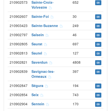
210902573
Sainte-Croix-
652
09
Volvestre
210902607
Sainte-Foi
30
09
210903423
Sainte-Suzanne
249
09
210902797
Salsein
46
09
210902805
Saurat
697
09
210902813
Sautel
127
09
210902821
Saverdun
4808
09
210902839
Savignac-les-
397
09
Ormeaux
210902847
Ségura
194
09
210902854
Seix
743
09
210902904
Sentein
170
09