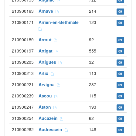
09
210900163
Arnave
214
09
210900171
Arrien-en-Bethmale
123
09
210900189
Arrout
92
09
210900197
Artigat
555
09
210900205
Artigues
32
09
210900213
Artix
113
09
210900221
Arvigna
237
09
210900239
Ascou
115
09
210900247
Aston
193
09
210900254
Aucazein
62
09
210900262
Audressein
146
09