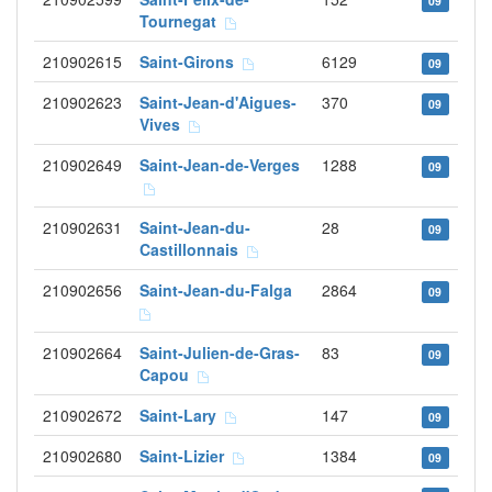
09
Tournegat
210902615
Saint-Girons
6129
09
210902623
Saint-Jean-d'Aigues-
370
09
Vives
210902649
Saint-Jean-de-Verges
1288
09
210902631
Saint-Jean-du-
28
09
Castillonnais
210902656
Saint-Jean-du-Falga
2864
09
210902664
Saint-Julien-de-Gras-
83
09
Capou
210902672
Saint-Lary
147
09
210902680
Saint-Lizier
1384
09