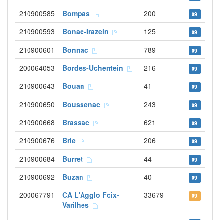
210900585
Bompas
200
09
210900593
Bonac-Irazein
125
09
210900601
Bonnac
789
09
200064053
Bordes-Uchentein
216
09
210900643
Bouan
41
09
210900650
Boussenac
243
09
210900668
Brassac
621
09
210900676
Brie
206
09
210900684
Burret
44
09
210900692
Buzan
40
09
200067791
CA L'Agglo Foix-
33679
09
Varilhes