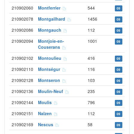
210902060
Montferrier
544
09
210902078
Montgailhard
1456
09
210902086
Montgauch
112
09
210902094
Montjoie-en-
1001
09
Couserans
210902102
Montoulieu
416
09
210902110
Montségur
116
09
210902128
Montseron
103
09
210902136
Moulin-Neuf
235
09
210902144
Moulis
796
09
210902151
Nalzen
112
09
210902169
Nescus
58
09