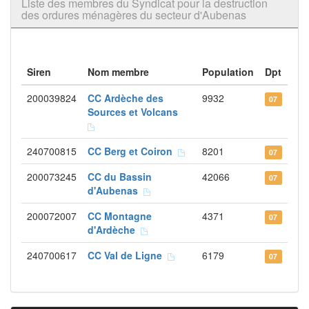
Liste des membres du Syndicat pour la destruction
des ordures ménagères du secteur d'Aubenas
Siren
Nom membre
Population
Dpt
200039824
CC Ardèche des
9932
07
Sources et Volcans
240700815
CC Berg et Coiron
8201
07
200073245
CC du Bassin
42066
07
d'Aubenas
200072007
CC Montagne
4371
07
d'Ardèche
240700617
CC Val de Ligne
6179
07