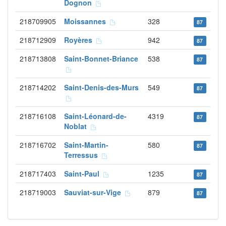
Dognon
218709905
Moissannes
328
87
218712909
Royères
942
87
218713808
Saint-Bonnet-Briance
538
87
218714202
Saint-Denis-des-Murs
549
87
218716108
Saint-Léonard-de-
4319
87
Noblat
218716702
Saint-Martin-
580
87
Terressus
218717403
Saint-Paul
1235
87
218719003
Sauviat-sur-Vige
879
87