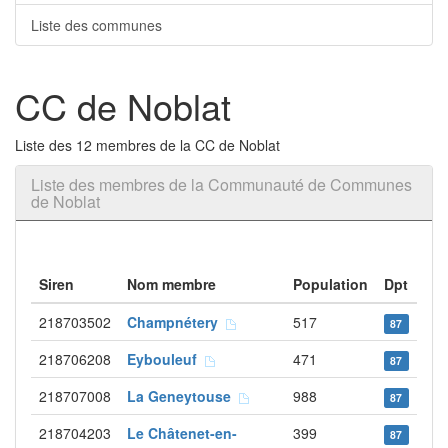
Liste des communes
CC de Noblat
Liste des 12 membres de la CC de Noblat
Liste des membres de la Communauté de Communes
de Noblat
Siren
Nom membre
Population
Dpt
218703502
Champnétery
517
87
218706208
Eybouleuf
471
87
218707008
La Geneytouse
988
87
218704203
Le Châtenet-en-
399
87