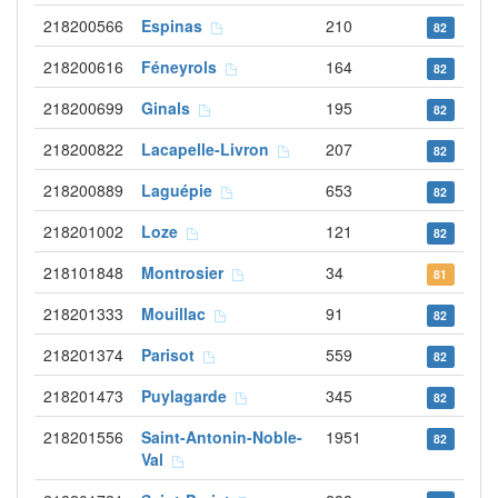
218200566
Espinas
210
82
218200616
Féneyrols
164
82
218200699
Ginals
195
82
218200822
Lacapelle-Livron
207
82
218200889
Laguépie
653
82
218201002
Loze
121
82
218101848
Montrosier
34
81
218201333
Mouillac
91
82
218201374
Parisot
559
82
218201473
Puylagarde
345
82
218201556
Saint-Antonin-Noble-
1951
82
Val