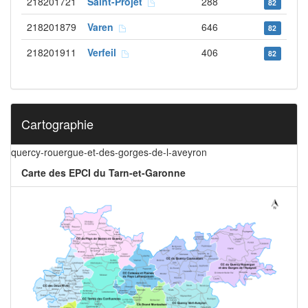
218201721
Saint-Projet
288
82
218201879
Varen
646
82
218201911
Verfeil
406
82
Cartographie
quercy-rouergue-et-des-gorges-de-l-aveyron
Carte des EPCI du Tarn-et-Garonne