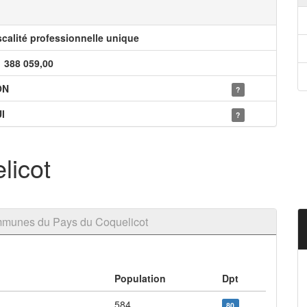
scalité professionnelle unique
1 388 059,00
ON
?
I
?
licot
munes du Pays du Coquelicot
Population
Dpt
584
80