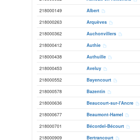
218000149
Albert
218000263
Arquèves
218000362
Auchonvillers
218000412
Authie
218000438
Authuille
218000453
Aveluy
218000552
Bayencourt
218000578
Bazentin
218000636
Beaucourt-sur-l'Ancre
218000677
Beaumont-Hamel
218000701
Bécordel-Bécourt
218000909
Bertrancourt