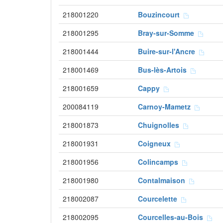
218001220
Bouzincourt
218001295
Bray-sur-Somme
218001444
Buire-sur-l'Ancre
218001469
Bus-lès-Artois
218001659
Cappy
200084119
Carnoy-Mametz
218001873
Chuignolles
218001931
Coigneux
218001956
Colincamps
218001980
Contalmaison
218002087
Courcelette
218002095
Courcelles-au-Bois