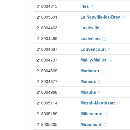
218004315
Irles
218005601
La Neuville-lès-Bray
218004463
Laviéville
218004489
Léalvillers
218004687
Louvencourt
218004737
Mailly-Maillet
218004869
Maricourt
218004877
Marieux
218004968
Méaulte
218005114
Mesnil-Martinsart
218005189
Millencourt
218005205
Miraumont