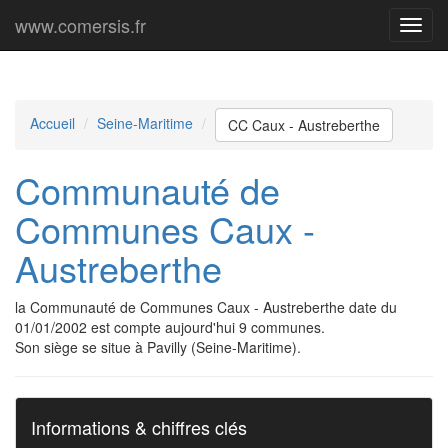
www.comersis.fr
Menu
princi
Accueil
Seine-Maritime
CC Caux - Austreberthe
Communauté de
Communes Caux -
Austreberthe
la Communauté de Communes Caux - Austreberthe date du
01/01/2002 est compte aujourd'hui 9 communes.
Son siège se situe à Pavilly (Seine-Maritime).
Informations & chiffres clés