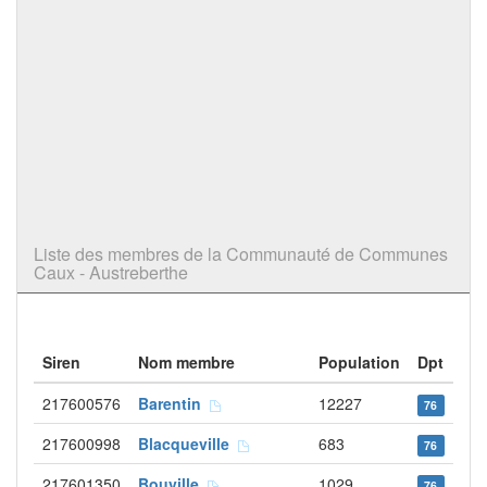
Liste des membres de la Communauté de Communes
Caux - Austreberthe
Siren
Nom membre
Population
Dpt
217600576
Barentin
12227
76
217600998
Blacqueville
683
76
217601350
Bouville
1029
76