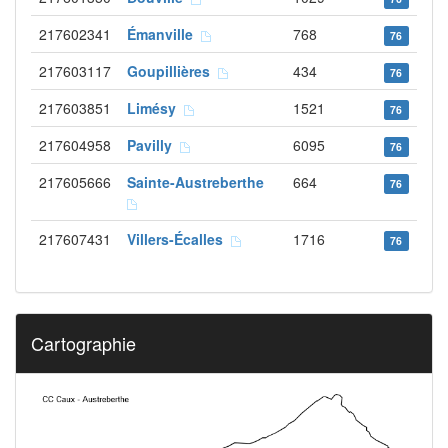
217602341
Émanville
768
76
217603117
Goupillières
434
76
217603851
Limésy
1521
76
217604958
Pavilly
6095
76
217605666
Sainte-Austreberthe
664
76
217607431
Villers-Écalles
1716
76
Cartographie